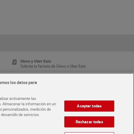
Glovo y Uber Eats
Solicita tu factura de Glovo o Uber Eats
amos los datos para
Tarjeta MaX Dia
Te devuelve hasta 8€/mes de tus compras.
alizar activamente las
¡Solicita tu tarjeta de crédito aquí!
ón. Almacenar la información en un
Aceptar todas
ido personalizados, medición de
 desarrollo de servicios.
·
ABRE TU TIENDA
DIA CORPORATE
Rechazar todas