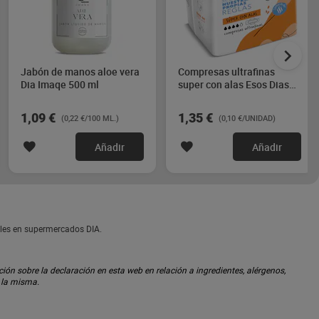
Jabón de manos aloe vera
Compresas ultrafinas
Dia Imaqe 500 ml
super con alas Esos Dias
14 unidades
1,09 €
1,35 €
(0,22 €/100 ML.)
(0,10 €/UNIDAD)
Añadir
Añadir
ibles en supermercados DIA.
ón sobre la declaración en esta web en relación a ingredientes, alérgenos,
n la misma.