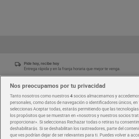
Pide hoy, recibe hoy
Entrega rápida y en la franja horaria que mejor te venga.
Nos preocupamos por tu privacidad
Únete al CLUB Dia
Tanto nosotros como nuestros
4
socios almacenamos y accedemos
Disfruta las ventajas y ofertas exclusivas.
personales, como datos de navegación o identificadores únicos, en t
Descárgate la APP Dia
seleccionas Aceptar todas, estarás permitiendo que las tecnología
los propósitos que se muestran en «nosotros y nuestros socios tr
proporcionar». Si seleccionas Rechazar todas o retiras tu consentim
·
·
RECETAS
COMER MEJOR CADA DIA
deshabilitarás. Si se deshabilitan los rastreadores, parte del conten
que ves podrían dejar de ser relevantes para ti. Puedes volver a ac