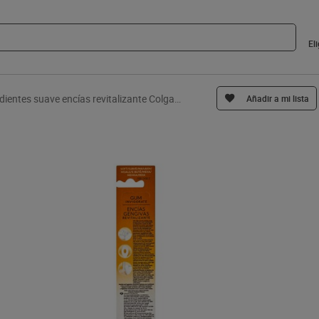
El
Cepillo de dientes suave encías revitalizante Colgate 1 unidad
Añadir a mi lista