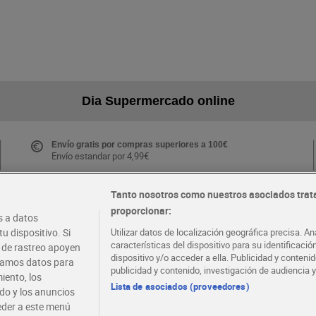
Dia Supermercado online
Envío gratis por compras superiores a 100€
Envío estandar por 4,99€
Tanto nosotros como nuestros asociados trat
proporcionar:
Folletos y Tiendas
 a datos
Descubre las mejores ofertas y busca tu tienda más
u dispositivo. Si
Utilizar datos de localización geográfica precisa. An
cercana
características del dispositivo para su identificaci
s de rastreo apoyen
dispositivo y/o acceder a ella. Publicidad y conten
atamos datos para
publicidad y contenido, investigación de audiencia y
iento, los
·
·
EMPLEO
COLABORA CON DIA
Lista de asociados (proveedores)
ido y los anuncios
ceder a este menú