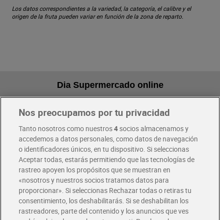
Los datos correspondientes a la variedad, la categoría, el calibre y el
origen de la fruta pueden variar en función de la zona de reparto.
Dia Supermercado online
Nos preocupamos por tu privacidad
Pide hoy, recibe hoy
Entrega rápida y en la franja horaria que mejor te venga.
Tanto nosotros como nuestros
4
socios almacenamos y
accedemos a datos personales, como datos de navegación
o identificadores únicos, en tu dispositivo. Si seleccionas
Envío gratis por compras superiores a 100€
Aceptar todas, estarás permitiendo que las tecnologías de
Envío estandar por 4,99€
rastreo apoyen los propósitos que se muestran en
«nosotros y nuestros socios tratamos datos para
Glovo y Uber Eats
proporcionar». Si seleccionas Rechazar todas o retiras tu
Solicita tu factura de Glovo o Uber Eats
consentimiento, los deshabilitarás. Si se deshabilitan los
rastreadores, parte del contenido y los anuncios que ves