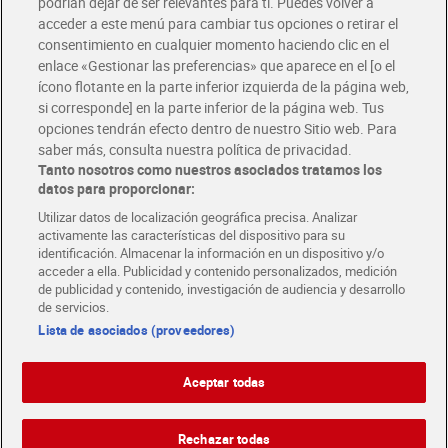
podrían dejar de ser relevantes para ti. Puedes volver a
Únete al CLUB Dia
acceder a este menú para cambiar tus opciones o retirar el
Disfruta las ventajas y ofertas exclusivas.
consentimiento en cualquier momento haciendo clic en el
Descárgate la APP Dia
enlace «Gestionar las preferencias» que aparece en el [o el
ícono flotante en la parte inferior izquierda de la página web,
Folletos y Tiendas
si corresponde] en la parte inferior de la página web. Tus
Descubre las mejores ofertas y busca tu tienda más cercana
opciones tendrán efecto dentro de nuestro Sitio web. Para
saber más, consulta nuestra política de privacidad.
Tanto nosotros como nuestros asociados tratamos los
Tarjeta MaX Dia
Te devuelve hasta 8€/mes de tus compras.
datos para proporcionar:
¡Solicita tu tarjeta de crédito aquí!
Utilizar datos de localización geográfica precisa. Analizar
activamente las características del dispositivo para su
RECETAS
COMER MEJOR CADA DIA
EMPLEO
identificación. Almacenar la información en un dispositivo y/o
acceder a ella. Publicidad y contenido personalizados, medición
COLABORA CON DIA
ABRE TU TIENDA
DIA CORPORATE
de publicidad y contenido, investigación de audiencia y desarrollo
de servicios.
Lista de asociados (proveedores)
Aceptar todas
Atención al cliente
Español
Español
Català
Rechazar todas