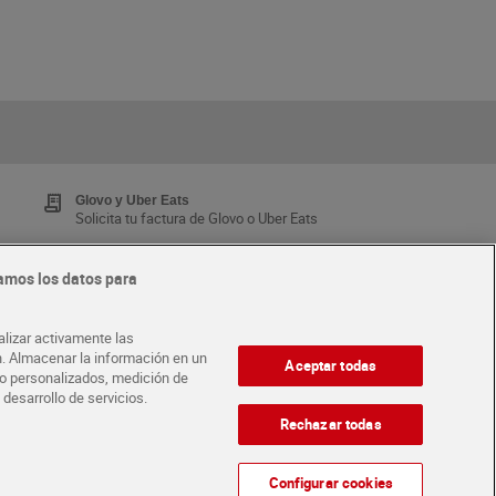
Glovo y Uber Eats
Solicita tu factura de Glovo o Uber Eats
amos los datos para
Tarjeta MaX Dia
Te devuelve hasta 8€/mes de tus compras.
alizar activamente las
¡Solicita tu tarjeta de crédito aquí!
ón. Almacenar la información en un
Aceptar todas
ido personalizados, medición de
 desarrollo de servicios.
·
ABRE TU TIENDA
DIA CORPORATE
Rechazar todas
Configurar cookies
Atención al cliente