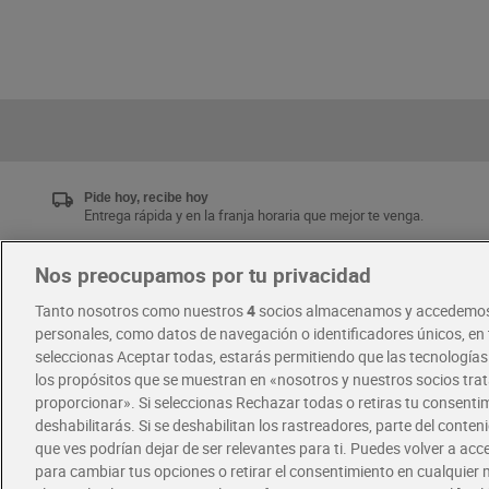
Pide hoy, recibe hoy
Entrega rápida y en la franja horaria que mejor te venga.
Nos preocupamos por tu privacidad
Únete al CLUB Dia
Tanto nosotros como nuestros
4
socios almacenamos y accedemos
Disfruta las ventajas y ofertas exclusivas.
personales, como datos de navegación o identificadores únicos, en t
Descárgate la APP Dia
seleccionas Aceptar todas, estarás permitiendo que las tecnología
los propósitos que se muestran en «nosotros y nuestros socios tr
proporcionar». Si seleccionas Rechazar todas o retiras tu consentim
·
·
RECETAS
COMER MEJOR CADA DIA
deshabilitarás. Si se deshabilitan los rastreadores, parte del conten
que ves podrían dejar de ser relevantes para ti. Puedes volver a ac
para cambiar tus opciones o retirar el consentimiento en cualquie