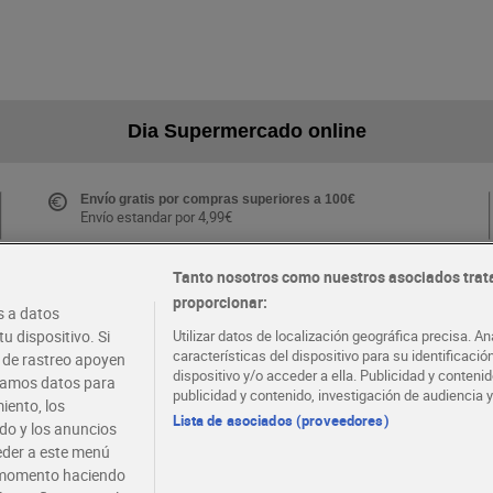
Dia Supermercado online
Envío gratis por compras superiores a 100€
Envío estandar por 4,99€
Tanto nosotros como nuestros asociados trat
proporcionar:
Folletos y Tiendas
 a datos
Descubre las mejores ofertas y busca tu tienda más
u dispositivo. Si
Utilizar datos de localización geográfica precisa. An
cercana
características del dispositivo para su identificaci
s de rastreo apoyen
dispositivo y/o acceder a ella. Publicidad y conten
atamos datos para
publicidad y contenido, investigación de audiencia y
iento, los
·
·
EMPLEO
COLABORA CON DIA
Lista de asociados (proveedores)
ido y los anuncios
ceder a este menú
r momento haciendo