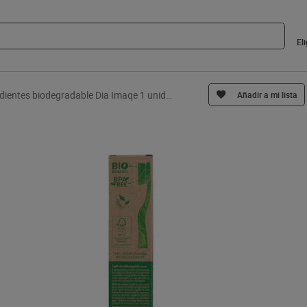
El
Cepillo de dientes biodegradable Dia Imaqe 1 unidad
Añadir a mi lista