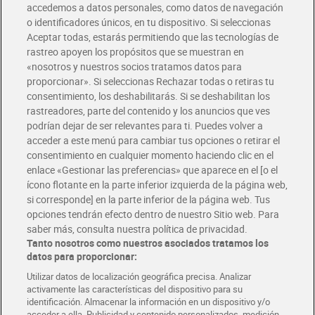
accedemos a datos personales, como datos de navegación
o identificadores únicos, en tu dispositivo. Si seleccionas
Envío gratis por compras superiores a 100€
Aceptar todas, estarás permitiendo que las tecnologías de
Envío estandar por 4,99€
rastreo apoyen los propósitos que se muestran en
«nosotros y nuestros socios tratamos datos para
Glovo y Uber Eats
proporcionar». Si seleccionas Rechazar todas o retiras tu
Solicita tu factura de Glovo o Uber Eats
consentimiento, los deshabilitarás. Si se deshabilitan los
rastreadores, parte del contenido y los anuncios que ves
podrían dejar de ser relevantes para ti. Puedes volver a
Únete al CLUB Dia
acceder a este menú para cambiar tus opciones o retirar el
Disfruta las ventajas y ofertas exclusivas.
consentimiento en cualquier momento haciendo clic en el
Descárgate la APP Dia
enlace «Gestionar las preferencias» que aparece en el [o el
ícono flotante en la parte inferior izquierda de la página web,
Folletos y Tiendas
si corresponde] en la parte inferior de la página web. Tus
Descubre las mejores ofertas y busca tu tienda más cercana
opciones tendrán efecto dentro de nuestro Sitio web. Para
saber más, consulta nuestra política de privacidad.
Tanto nosotros como nuestros asociados tratamos los
Tarjeta MaX Dia
Te devuelve hasta 8€/mes de tus compras.
datos para proporcionar:
¡Solicita tu tarjeta de crédito aquí!
Utilizar datos de localización geográfica precisa. Analizar
activamente las características del dispositivo para su
RECETAS
COMER MEJOR CADA DIA
EMPLEO
identificación. Almacenar la información en un dispositivo y/o
acceder a ella. Publicidad y contenido personalizados, medición