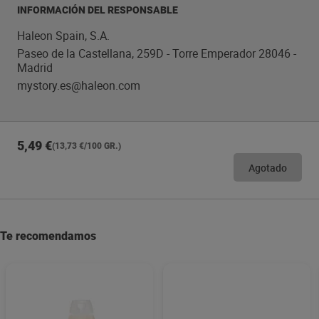
pueden ocurrir. Puede suceder que se traguen pequeñas
INFORMACIÓN DEL RESPONSABLE
cantidades de producto cuando se utiliza de lamanera
indicada. Esto no es dañino. Una prótesismal ajustada
Haleon Spain, S.A.
puede afectar a su salud. Visite a su dentista con
Paseo de la Castellana, 259D - Torre Emperador 28046 -
regularidad para comprobar el ajuste de su prótesis.
Madrid
mystory.es@haleon.com
5,49 €
(13,73 €/100 GR.)
Agotado
Te recomendamos