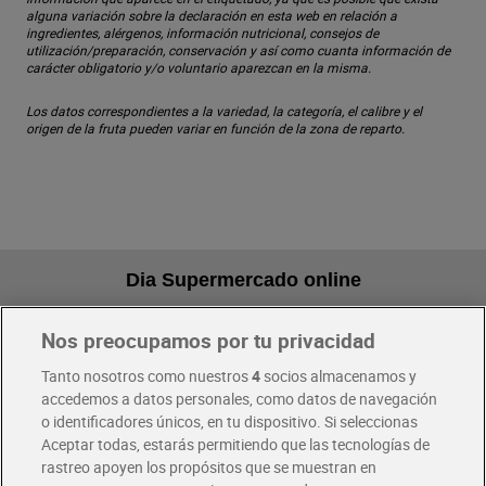
alguna variación sobre la declaración en esta web en relación a
ingredientes, alérgenos, información nutricional, consejos de
utilización/preparación, conservación y así como cuanta información de
carácter obligatorio y/o voluntario aparezcan en la misma.
Los datos correspondientes a la variedad, la categoría, el calibre y el
origen de la fruta pueden variar en función de la zona de reparto.
Dia Supermercado online
Nos preocupamos por tu privacidad
Pide hoy, recibe hoy
Entrega rápida y en la franja horaria que mejor te venga.
Tanto nosotros como nuestros
4
socios almacenamos y
accedemos a datos personales, como datos de navegación
o identificadores únicos, en tu dispositivo. Si seleccionas
Envío gratis por compras superiores a 100€
Aceptar todas, estarás permitiendo que las tecnologías de
Envío estandar por 4,99€
rastreo apoyen los propósitos que se muestran en