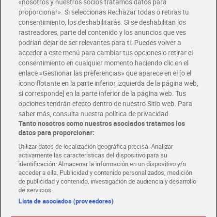
«nosotros y nuestros socios tratamos datos para
Glovo y Uber Eats
proporcionar». Si seleccionas Rechazar todas o retiras tu
Solicita tu factura de Glovo o Uber Eats
consentimiento, los deshabilitarás. Si se deshabilitan los
rastreadores, parte del contenido y los anuncios que ves
podrían dejar de ser relevantes para ti. Puedes volver a
Únete al CLUB Dia
acceder a este menú para cambiar tus opciones o retirar el
Disfruta las ventajas y ofertas exclusivas.
consentimiento en cualquier momento haciendo clic en el
Descárgate la APP Dia
enlace «Gestionar las preferencias» que aparece en el [o el
ícono flotante en la parte inferior izquierda de la página web,
Folletos y Tiendas
si corresponde] en la parte inferior de la página web. Tus
Descubre las mejores ofertas y busca tu tienda más cercana
opciones tendrán efecto dentro de nuestro Sitio web. Para
saber más, consulta nuestra política de privacidad.
Tanto nosotros como nuestros asociados tratamos los
Tarjeta MaX Dia
Te devuelve hasta 8€/mes de tus compras.
datos para proporcionar:
¡Solicita tu tarjeta de crédito aquí!
Utilizar datos de localización geográfica precisa. Analizar
activamente las características del dispositivo para su
RECETAS
COMER MEJOR CADA DIA
EMPLEO
identificación. Almacenar la información en un dispositivo y/o
acceder a ella. Publicidad y contenido personalizados, medición
COLABORA CON DIA
ABRE TU TIENDA
DIA CORPORATE
de publicidad y contenido, investigación de audiencia y desarrollo
de servicios.
Lista de asociados (proveedores)