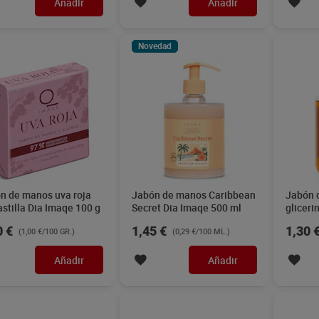
Añadir
Añadir
Novedad
n de manos uva roja
Jabón de manos Caribbean
Jabón 
astilla Dia Imaqe 100 g
Secret Dia Imaqe 500 ml
gliceri
0 €
1,45 €
1,30 
(1,00 €/100 GR.)
(0,29 €/100 ML.)
Añadir
Añadir