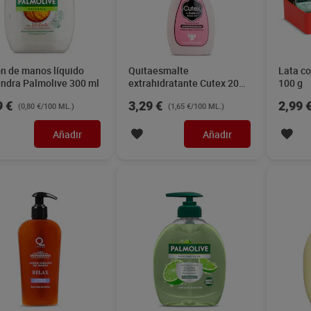
n de manos líquido
Quitaesmalte
Lata co
ndra Palmolive 300 ml
extrahidratante Cutex 200
100 g
ml
9 €
3,29 €
2,99 
(0,80 €/100 ML.)
(1,65 €/100 ML.)
Añadir
Añadir