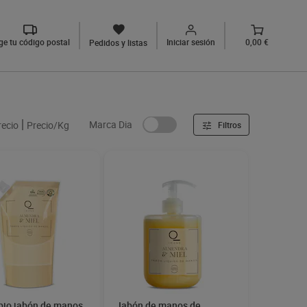
ige tu código postal
Iniciar sesión
0,00 €
Pedidos y listas
Marca Dia
recio
Precio/Kg
Filtros
io jabón de manos
Jabón de manos de