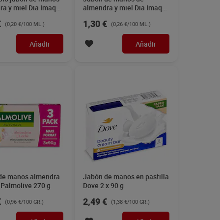
ra y miel Dia Imaqe
almendra y miel Dia Imaqe
500 ml
€
1,30 €
(0,20 €/100 ML.)
(0,26 €/100 ML.)
Añadir
Añadir
de manos almendra
Jabón de manos en pastilla
 Palmolive 270 g
Dove 2 x 90 g
€
2,49 €
(0,96 €/100 GR.)
(1,38 €/100 GR.)