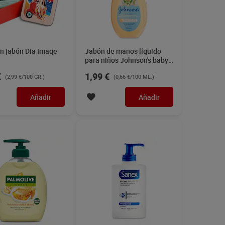
n jabón Dia Imaqe
Jabón de manos líquido
para niños Johnson's baby
300 ml
€
1,99 €
(2,99 €/100 GR.)
(0,66 €/100 ML.)
Añadir
Añadir