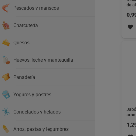
de a
Pescados y mariscos
ml
0,9
Charcutería
Quesos
Huevos, leche y mantequilla
Panadería
Yogures y postres
Jabó
Congelados y helados
arom
Juni
1,2
Arroz, pastas y legumbres