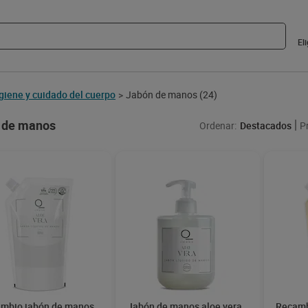
El
giene y cuidado del cuerpo
Jabón de manos
(24)
>
 de manos
Ordenar:
Destacados
P
mbio jabón de manos
Jabón de manos aloe vera
Recamb