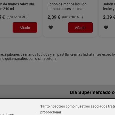
n de manos relax Dia
Jabón de manos líquido
Jabón 
e 240 ml
elimina olores cocina
leche y
Palmolive 300 ml
ml
5 €
2,39 €
2,39 
(0,60 €/100 ML.)
(0,80 €/100 ML.)
Añadir
Añadir
frece jabones de manos líquidos y en pastilla, cremas hidratantes específ
mo quitaesmaltes con o sin acetona.
Dia Supermercado o
Tanto nosotros como nuestros asociados trat
recibe hoy
Envío gratis por compras sup
proporcionar:
ida y en la franja horaria que
100€
 a datos