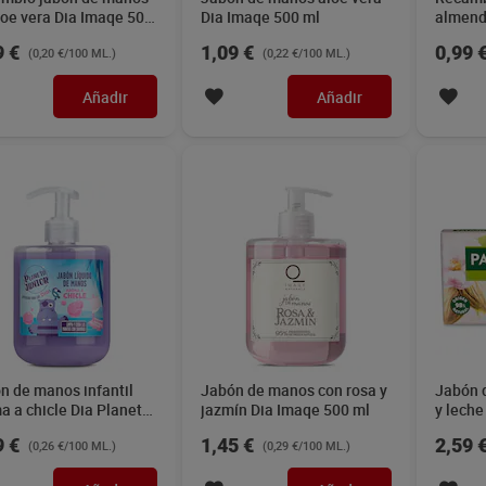
loe vera Dia Imaqe 500
Dia Imaqe 500 ml
almend
500 ml
9 €
1,09 €
0,99 
(0,20 €/100 ML.)
(0,22 €/100 ML.)
Añadir
Añadir
n de manos infantil
Jabón de manos con rosa y
Jabón 
a a chicle Dia Planeta
jazmín Dia Imaqe 500 ml
y leche
or 500 ml
9 €
1,45 €
2,59 
(0,26 €/100 ML.)
(0,29 €/100 ML.)