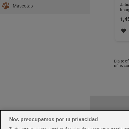
Jabó
Mascotas
Imaq
1,4
Dia te o
uñas co
Nos preocupamos por tu privacidad
Pide hoy, 
Entrega ráp
Tanto nosotros como nuestros
4
socios almacenamos y accedemos