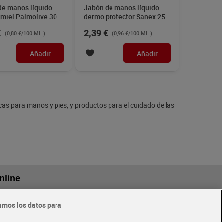
de manos líquido
Jabón de manos líquido
 miel Palmolive 300
dermo protector Sanex 250
ml
€
2,39 €
(0,80 €/100 ML.)
(0,96 €/100 ML.)
Añadir
Añadir
icas para manos y pies, y productos para el cuidado de las
nline
amos los datos para
eriores a
Glovo y Uber Eats
Solicita tu factura de Glovo o Uber Eats