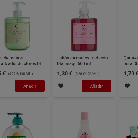
n de manos
Jabón de manos tradición
Quitae
ralizador de olores Dia
Dia Imaqe 500 ml
pura D
e 500 ml
5 €
1,30 €
1,70 
(0,29 €/100 ML.)
(0,26 €/100 ML.)
Añadir
Añadir