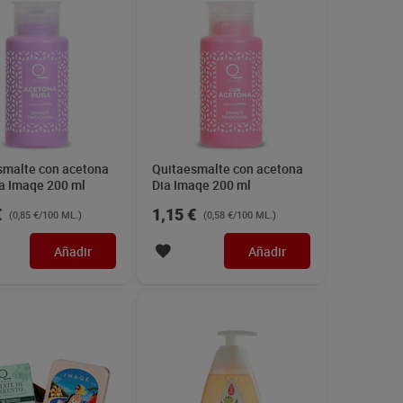
smalte con acetona
Quitaesmalte con acetona
ia Imaqe 200 ml
Dia Imaqe 200 ml
€
1,15 €
(0,85 €/100 ML.)
(0,58 €/100 ML.)
Añadir
Añadir