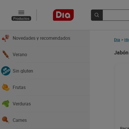
Productos
Novedades y recomendados
Dia
>
Hi
Jabón
Verano
Sin gluten
Frutas
Verduras
Carnes
Reca