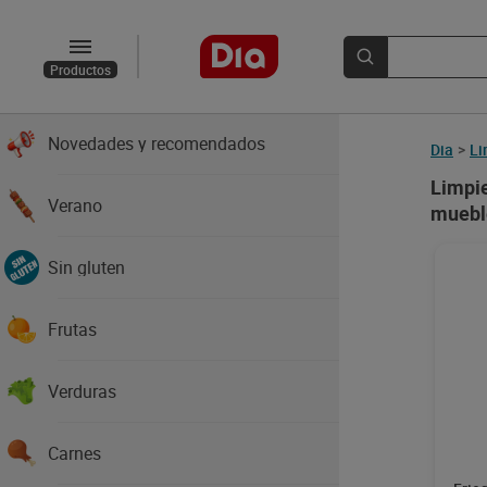
Productos
Novedades y recomendados
Dia
>
Li
Limpie
Verano
muebl
Sin gluten
Frutas
Verduras
Carnes