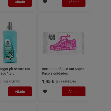
Añadir
Añadir
hogar ph neutro Dia
Borrador mágico Dia Super
aco 1,5 L
Paco 3 unidades
€
1,45 €
(1,06 €/LITRO)
(0,48 €/UNIDAD)
Añadir
Añadir