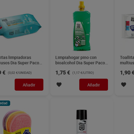
litas limpiadoras
Limpiahogar pino con
Toallit
iusos Dia Super Paco
bioalcohol Dia Super Paco
multiu
nidades
1,5 L
50 uni
9 €
1,75 €
1,90 
(0,02 €/UNIDAD)
(1,17 €/LITRO)
Añadir
Añadir
edad