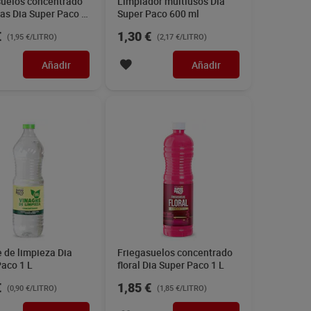
suelos concentrado
Limpiador multiusos Dia
as Dia Super Paco 1
Super Paco 600 ml
€
1,30 €
(1,95 €/LITRO)
(2,17 €/LITRO)
Añadir
Añadir
 de limpieza Dia
Friegasuelos concentrado
aco 1 L
floral Dia Super Paco 1 L
€
1,85 €
(0,90 €/LITRO)
(1,85 €/LITRO)