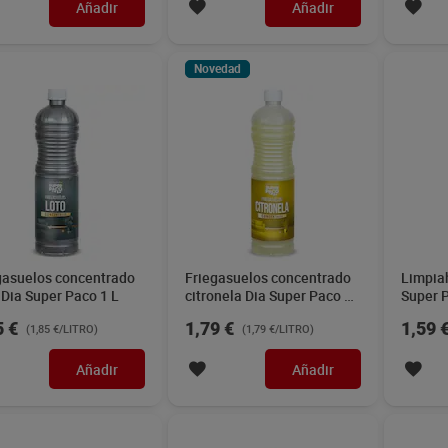
Añadir
Añadir
Novedad
gasuelos concentrado
Friegasuelos concentrado
Limpia
 Dia Super Paco 1 L
citronela Dia Super Paco 1
Super P
L
5 €
1,79 €
1,59 
(1,85 €/LITRO)
(1,79 €/LITRO)
Añadir
Añadir