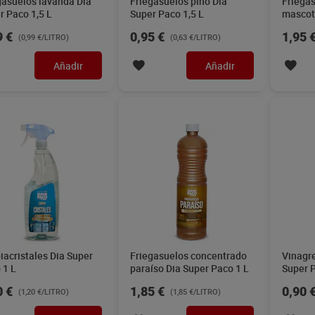
gasuelos lavanda Dia
Friegasuelos pino Dia
Friega
r Paco 1,5 L
Super Paco 1,5 L
mascot
L
9 €
0,95 €
1,95 
(0,99 €/LITRO)
(0,63 €/LITRO)
Añadir
Añadir
iacristales Dia Super
Friegasuelos concentrado
Vinagre
 1 L
paraíso Dia Super Paco 1 L
Super P
0 €
1,85 €
0,90 
(1,20 €/LITRO)
(1,85 €/LITRO)