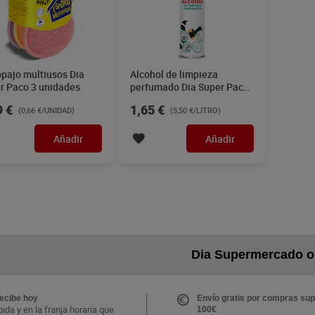
opajo multiusos Dia
Alcohol de limpieza
r Paco 3 unidades
perfumado Dia Super Paco
300 ml
9 €
1,65 €
(0,66 €/UNIDAD)
(5,50 €/LITRO)
Añadir
Añadir
Dia Supermercado o
recibe hoy
Envío gratis por compras sup
ida y en la franja horaria que
100€