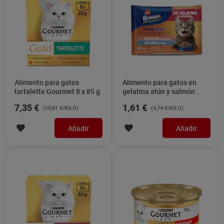
Alimento para gatos
Alimento para gatos en
tartalette Gourmet 8 x 85 g
gelatina atún y salmón
Brekkies 340 g
7,35 €
1,61 €
(10,81 €/KILO)
(4,74 €/KILO)
Añadir
Añadir