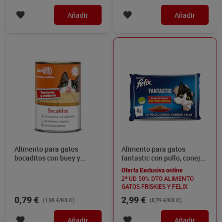
Añadir
Añadir
Alimento para gatos
Alimento para gatos
bocaditos con buey y
fantastic con pollo, conejo,
verduras Dia Deligato 400 g
cordero y buey Felix 4 x 85
Oferta Exclusiva online
g
2ª UD 50% DTO ALIMENTO
GATOS FRISKIES Y FELIX
0,79 €
2,99 €
(1,98 €/KILO)
(8,79 €/KILO)
Añadir
Añadir