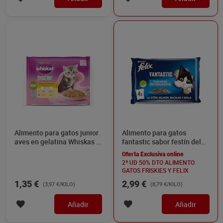
Alimento para gatos junior
Alimento para gatos
aves en gelatina Whiskas 4
fantastic sabor festín del
x 85 g
mar 4 unidades Felix 340 g
Oferta Exclusiva online
2ª UD 50% DTO ALIMENTO
GATOS FRISKIES Y FELIX
1,35 €
2,99 €
(3,97 €/KILO)
(8,79 €/KILO)
Añadir
Añadir