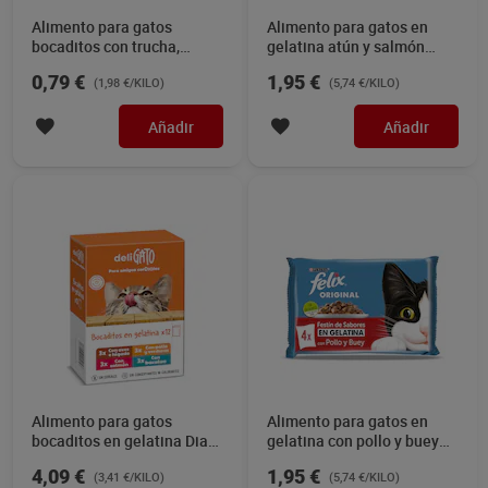
Alimento para gatos
Alimento para gatos en
bocaditos con trucha,
gelatina atún y salmón
salmón y verduras Dia
Felix 340 g
0,79 €
1,95 €
(1,98 €/KILO)
(5,74 €/KILO)
Deligato 400 g
Añadir
Añadir
Alimento para gatos
Alimento para gatos en
bocaditos en gelatina Dia
gelatina con pollo y buey
Deligato pack 12 x 100 g
Felix 340 g
4,09 €
1,95 €
(3,41 €/KILO)
(5,74 €/KILO)