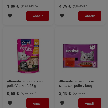
Deligato 12 x 100 g
1,09 €
4,79 €
(12,82 €/KILO)
(3,99 €/KILO)
Añadir
Añadir
Alimento para gatos con
Alimento para gatos en
pollo Vitakraft 85 g
salsa con pollo y buey
Whiskas 4 x 85 g
0,68 €
2,15 €
(8,00 €/KILO)
(6,32 €/KILO)
Añadir
Añadir