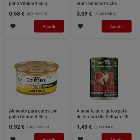
pollo Vitakraft 85 g
atún/salmón/trucha
Gourmet 300 g
0,68 €
3,09 €
(8,00 €/KILO)
(10,30 €/KILO)
Añadir
Añadir
Alimento para gatos con
Alimento para gatos paté
pollo Gourmet 85 g
de ternera Dia Deligato 400
g
0,92 €
1,49 €
(10,82 €/KILO)
(3,73 €/KILO)
Añadir
Añadir