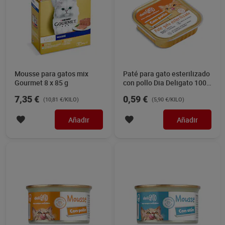
Mousse para gatos mix
Paté para gato esterilizado
Gourmet 8 x 85 g
con pollo Dia Deligato 100
g
7,35 €
0,59 €
(10,81 €/KILO)
(5,90 €/KILO)
Añadir
Añadir