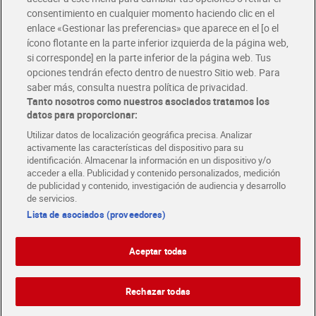
consentimiento en cualquier momento haciendo clic en el
enlace «Gestionar las preferencias» que aparece en el [o el
Envío gratis por compras superiores a 100€
ícono flotante en la parte inferior izquierda de la página web,
Envío estandar por 4,99€
si corresponde] en la parte inferior de la página web. Tus
opciones tendrán efecto dentro de nuestro Sitio web. Para
saber más, consulta nuestra política de privacidad.
Glovo y Uber Eats
Tanto nosotros como nuestros asociados tratamos los
Solicita tu factura de Glovo o Uber Eats
datos para proporcionar:
Utilizar datos de localización geográfica precisa. Analizar
Únete al CLUB Dia
activamente las características del dispositivo para su
Disfruta las ventajas y ofertas exclusivas.
identificación. Almacenar la información en un dispositivo y/o
Descárgate la APP Dia
acceder a ella. Publicidad y contenido personalizados, medición
de publicidad y contenido, investigación de audiencia y desarrollo
de servicios.
Folletos y Tiendas
Descubre las mejores ofertas y busca tu tienda más cercana
Lista de asociados (proveedores)
Aceptar todas
Tarjeta MaX Dia
Te devuelve hasta 8€/mes de tus compras.
¡Solicita tu tarjeta de crédito aquí!
Rechazar todas
RECETAS
COMER MEJOR CADA DIA
EMPLEO