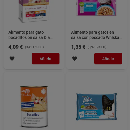
Alimento para gato
Alimento para gatos en
bocaditos en salsa Dia
salsa con pescado Whiskas
Deligato pack 12 x 100 g
4 x 85 g
4,09 €
1,35 €
(3,41 €/KILO)
(3,97 €/KILO)
Añadir
Añadir