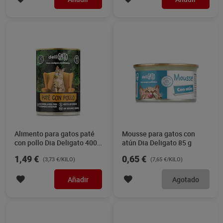
Alimento para gatos paté
Mousse para gatos con
con pollo Dia Deligato 400
atún Dia Deligato 85 g
g
1,49 €
0,65 €
(3,73 €/KILO)
(7,65 €/KILO)
Añadir
Agotado