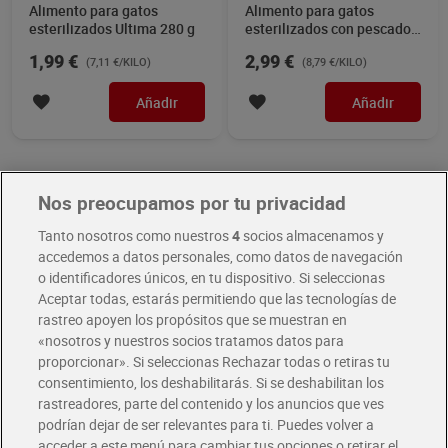
Alimento para gatos
Alimento para gatos
esterilizados Ultima 280 g
esterilizados con pescado
Ultima 340 g
1,99 €
2,99 €
(7,11 €/KILO)
(8,79 €/KILO)
Añadir
Añadir
Descubre en Dia una gama de comida húmeda para gatos en
Nos preocupamos por tu privacidad
formatos de lata, sobre y tarrina. Estas opciones presentan diferentes
texturas como trozos en salsa, gelatinas o patés, elaborados con
Tanto nosotros como nuestros
4
socios almacenamos y
carnes y pescados para completar la dieta felina.
accedemos a datos personales, como datos de navegación
o identificadores únicos, en tu dispositivo. Si seleccionas
Aceptar todas, estarás permitiendo que las tecnologías de
rastreo apoyen los propósitos que se muestran en
«nosotros y nuestros socios tratamos datos para
proporcionar». Si seleccionas Rechazar todas o retiras tu
Dia Supermercado online
consentimiento, los deshabilitarás. Si se deshabilitan los
rastreadores, parte del contenido y los anuncios que ves
Pide hoy, recibe hoy
podrían dejar de ser relevantes para ti. Puedes volver a
Entrega rápida y en la franja horaria que mejor te venga.
acceder a este menú para cambiar tus opciones o retirar el