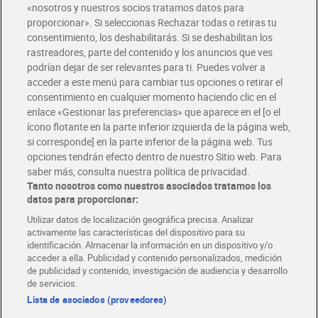
«nosotros y nuestros socios tratamos datos para
Glovo y Uber Eats
proporcionar». Si seleccionas Rechazar todas o retiras tu
Solicita tu factura de Glovo o Uber Eats
consentimiento, los deshabilitarás. Si se deshabilitan los
rastreadores, parte del contenido y los anuncios que ves
podrían dejar de ser relevantes para ti. Puedes volver a
Únete al CLUB Dia
acceder a este menú para cambiar tus opciones o retirar el
Disfruta las ventajas y ofertas exclusivas.
consentimiento en cualquier momento haciendo clic en el
Descárgate la APP Dia
enlace «Gestionar las preferencias» que aparece en el [o el
ícono flotante en la parte inferior izquierda de la página web,
Folletos y Tiendas
si corresponde] en la parte inferior de la página web. Tus
Descubre las mejores ofertas y busca tu tienda más cercana
opciones tendrán efecto dentro de nuestro Sitio web. Para
saber más, consulta nuestra política de privacidad.
Tanto nosotros como nuestros asociados tratamos los
Tarjeta MaX Dia
Te devuelve hasta 8€/mes de tus compras.
datos para proporcionar:
¡Solicita tu tarjeta de crédito aquí!
Utilizar datos de localización geográfica precisa. Analizar
activamente las características del dispositivo para su
RECETAS
COMER MEJOR CADA DIA
EMPLEO
identificación. Almacenar la información en un dispositivo y/o
acceder a ella. Publicidad y contenido personalizados, medición
COLABORA CON DIA
ABRE TU TIENDA
DIA CORPORATE
de publicidad y contenido, investigación de audiencia y desarrollo
de servicios.
Lista de asociados (proveedores)