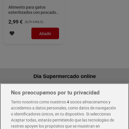
Alimento para gatos
esterilizados con pescado
Ultima 340 g
2,99 €
(8,79 €/KILO)
Añadir
Dia Supermercado online
Nos preocupamos por tu privacidad
Pide hoy, recibe hoy
Entrega rápida y en la franja horaria que mejor te venga.
Tanto nosotros como nuestros
4
socios almacenamos y
accedemos a datos personales, como datos de navegación
o identificadores únicos, en tu dispositivo. Si seleccionas
Envío gratis por compras superiores a 100€
Aceptar todas, estarás permitiendo que las tecnologías de
Envío estandar por 4,99€
rastreo apoyen los propósitos que se muestran en