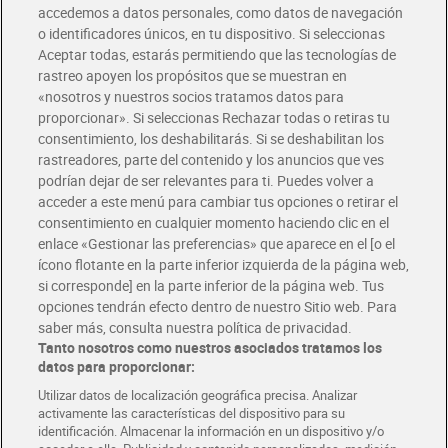
accedemos a datos personales, como datos de navegación
o identificadores únicos, en tu dispositivo. Si seleccionas
Envío gratis por compras superiores a 100€
Aceptar todas, estarás permitiendo que las tecnologías de
Envío estandar por 4,99€
rastreo apoyen los propósitos que se muestran en
«nosotros y nuestros socios tratamos datos para
Glovo y Uber Eats
proporcionar». Si seleccionas Rechazar todas o retiras tu
Solicita tu factura de Glovo o Uber Eats
consentimiento, los deshabilitarás. Si se deshabilitan los
rastreadores, parte del contenido y los anuncios que ves
podrían dejar de ser relevantes para ti. Puedes volver a
Únete al CLUB Dia
acceder a este menú para cambiar tus opciones o retirar el
Disfruta las ventajas y ofertas exclusivas.
consentimiento en cualquier momento haciendo clic en el
Descárgate la APP Dia
enlace «Gestionar las preferencias» que aparece en el [o el
ícono flotante en la parte inferior izquierda de la página web,
Folletos y Tiendas
si corresponde] en la parte inferior de la página web. Tus
Descubre las mejores ofertas y busca tu tienda más cercana
opciones tendrán efecto dentro de nuestro Sitio web. Para
saber más, consulta nuestra política de privacidad.
Tanto nosotros como nuestros asociados tratamos los
Tarjeta MaX Dia
Te devuelve hasta 8€/mes de tus compras.
datos para proporcionar:
¡Solicita tu tarjeta de crédito aquí!
Utilizar datos de localización geográfica precisa. Analizar
activamente las características del dispositivo para su
RECETAS
COMER MEJOR CADA DIA
EMPLEO
identificación. Almacenar la información en un dispositivo y/o