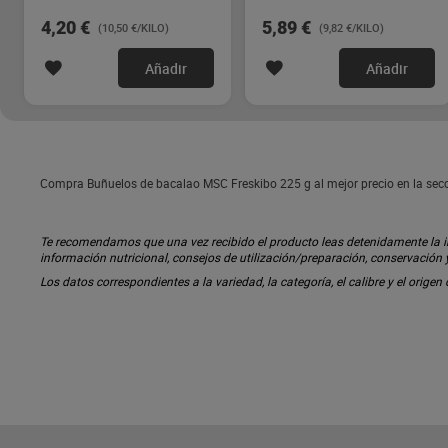
4,20 €
5,89 €
(10,50 €/KILO)
(9,82 €/KILO)
Añadir
Añadir
Compra Buñuelos de bacalao MSC Freskibo 225 g al mejor precio en la secc
Te recomendamos que una vez recibido el producto leas detenidamente la inf
información nutricional, consejos de utilización/preparación, conservación
Los datos correspondientes a la variedad, la categoría, el calibre y el origen