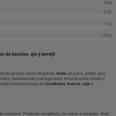
0,6g
0,7g
11g
1,82g
 de bacalao, ajo y perejil
eite de girasol, copos de patata,
leche
en polvo, perejil, ajos,
 sodio), estabilizante (carragenano), emulsionante (mono y
Puede contener trazas de
crustáceos
,
huevos
,
soja
y
e consumir. Producto congelado, no volver a congelar. Abrir