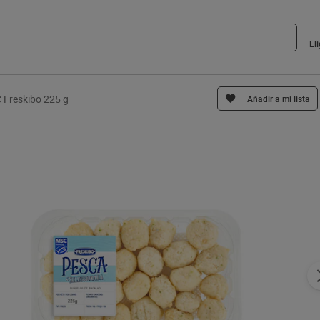
El
 Freskibo 225 g
Añadir a mi lista