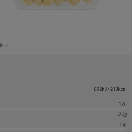
892kJ
/
213kcal
12g
0,3g
15g