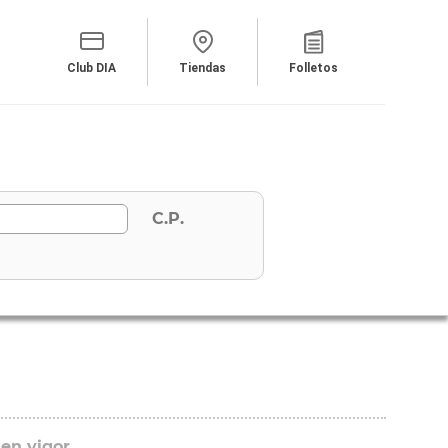
Club DIA
Tiendas
Folletos
C.P.
 en vigor