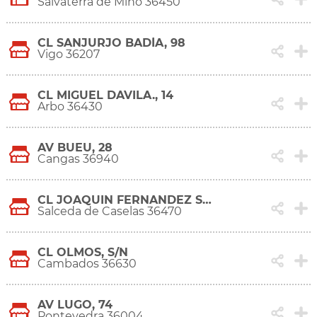
Salvaterra de Miño 36450
CL SANJURJO BADÍA, 98
Vigo 36207
CL MIGUEL DAVILA., 14
Arbo 36430
AV BUEU, 28
Cangas 36940
CL JOAQUIN FERNANDEZ SESTELO, 19
Salceda de Caselas 36470
CL OLMOS, S/N
Cambados 36630
AV LUGO, 74
Pontevedra 36004