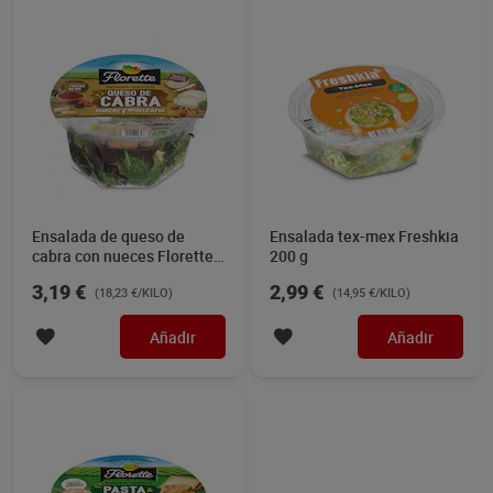
Ensalada de queso de
Ensalada tex-mex Freshkia
cabra con nueces Florette
200 g
175 g
3,19 €
2,99 €
(18,23 €/KILO)
(14,95 €/KILO)
Añadir
Añadir