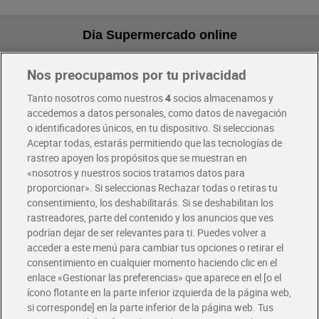
Dia Supermercado online
Nos preocupamos por tu privacidad
Pide hoy, recibe hoy
Entrega rápida y en la franja horaria que mejor te venga.
Tanto nosotros como nuestros
4
socios almacenamos y
accedemos a datos personales, como datos de navegación
o identificadores únicos, en tu dispositivo. Si seleccionas
Envío gratis por compras superiores a 100€
Aceptar todas, estarás permitiendo que las tecnologías de
Envío estandar por 4,99€
rastreo apoyen los propósitos que se muestran en
«nosotros y nuestros socios tratamos datos para
Glovo y Uber Eats
proporcionar». Si seleccionas Rechazar todas o retiras tu
Solicita tu factura de Glovo o Uber Eats
consentimiento, los deshabilitarás. Si se deshabilitan los
rastreadores, parte del contenido y los anuncios que ves
podrían dejar de ser relevantes para ti. Puedes volver a
Únete al CLUB Dia
acceder a este menú para cambiar tus opciones o retirar el
Disfruta las ventajas y ofertas exclusivas.
consentimiento en cualquier momento haciendo clic en el
Descárgate la APP Dia
enlace «Gestionar las preferencias» que aparece en el [o el
ícono flotante en la parte inferior izquierda de la página web,
Folletos y Tiendas
si corresponde] en la parte inferior de la página web. Tus
Descubre las mejores ofertas y busca tu tienda más cercana