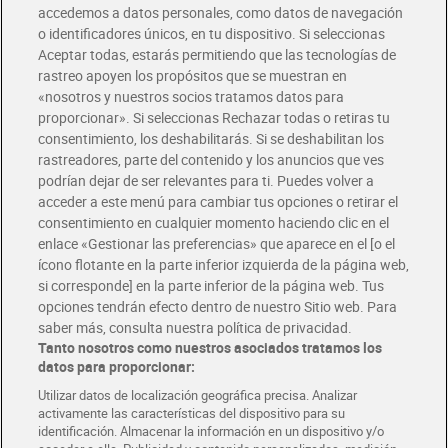
accedemos a datos personales, como datos de navegación
o identificadores únicos, en tu dispositivo. Si seleccionas
Envío gratis por compras superiores a 100€
Aceptar todas, estarás permitiendo que las tecnologías de
Envío estandar por 4,99€
rastreo apoyen los propósitos que se muestran en
«nosotros y nuestros socios tratamos datos para
Glovo y Uber Eats
proporcionar». Si seleccionas Rechazar todas o retiras tu
Solicita tu factura de Glovo o Uber Eats
consentimiento, los deshabilitarás. Si se deshabilitan los
rastreadores, parte del contenido y los anuncios que ves
podrían dejar de ser relevantes para ti. Puedes volver a
Únete al CLUB Dia
acceder a este menú para cambiar tus opciones o retirar el
Disfruta las ventajas y ofertas exclusivas.
consentimiento en cualquier momento haciendo clic en el
Descárgate la APP Dia
enlace «Gestionar las preferencias» que aparece en el [o el
ícono flotante en la parte inferior izquierda de la página web,
Folletos y Tiendas
si corresponde] en la parte inferior de la página web. Tus
Descubre las mejores ofertas y busca tu tienda más cercana
opciones tendrán efecto dentro de nuestro Sitio web. Para
saber más, consulta nuestra política de privacidad.
Tanto nosotros como nuestros asociados tratamos los
Tarjeta MaX Dia
Te devuelve hasta 8€/mes de tus compras.
datos para proporcionar:
¡Solicita tu tarjeta de crédito aquí!
Utilizar datos de localización geográfica precisa. Analizar
activamente las características del dispositivo para su
RECETAS
COMER MEJOR CADA DIA
EMPLEO
identificación. Almacenar la información en un dispositivo y/o