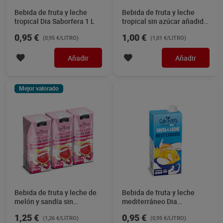
Bebida de fruta y leche
Bebida de fruta y leche
tropical Dia Saborfera 1 L
tropical sin azúcar añadido
Dia Saborfera 3 x 330 ml
0,95 €
1,00 €
(0,95 €/LITRO)
(1,01 €/LITRO)
Añadir
Añadir
Mejor valorado
Bebida de fruta y leche de
Bebida de fruta y leche
melón y sandía sin
mediterráneo Dia
azúcares añadidos Dia
Saborfera 1 L
1,25 €
0,95 €
(1,26 €/LITRO)
(0,95 €/LITRO)
Saborfera pack 3 x 330 ml