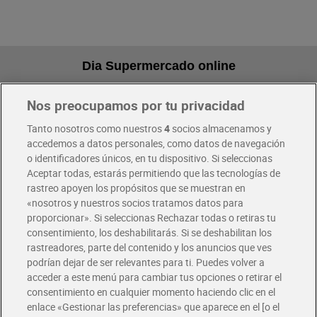
Dia Supermercado online
Nos preocupamos por tu privacidad
Pide hoy, recibe hoy
Entrega rápida y en la franja horaria que mejor te venga.
Tanto nosotros como nuestros
4
socios almacenamos y
accedemos a datos personales, como datos de navegación
o identificadores únicos, en tu dispositivo. Si seleccionas
Envío gratis por compras superiores a 100€
Aceptar todas, estarás permitiendo que las tecnologías de
Envío estandar por 4,99€
rastreo apoyen los propósitos que se muestran en
«nosotros y nuestros socios tratamos datos para
Glovo y Uber Eats
proporcionar». Si seleccionas Rechazar todas o retiras tu
Solicita tu factura de Glovo o Uber Eats
consentimiento, los deshabilitarás. Si se deshabilitan los
rastreadores, parte del contenido y los anuncios que ves
podrían dejar de ser relevantes para ti. Puedes volver a
Únete al CLUB Dia
acceder a este menú para cambiar tus opciones o retirar el
Disfruta las ventajas y ofertas exclusivas.
consentimiento en cualquier momento haciendo clic en el
Descárgate la APP Dia
enlace «Gestionar las preferencias» que aparece en el [o el