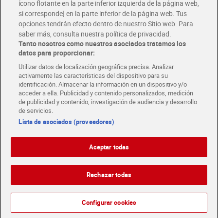
ícono flotante en la parte inferior izquierda de la página web,
Folletos y Tiendas
si corresponde] en la parte inferior de la página web. Tus
Descubre las mejores ofertas y busca tu tienda más cercana
opciones tendrán efecto dentro de nuestro Sitio web. Para
saber más, consulta nuestra política de privacidad.
Tanto nosotros como nuestros asociados tratamos los
Tarjeta MaX Dia
Te devuelve hasta 8€/mes de tus compras.
datos para proporcionar:
¡Solicita tu tarjeta de crédito aquí!
Utilizar datos de localización geográfica precisa. Analizar
activamente las características del dispositivo para su
RECETAS
COMER MEJOR CADA DIA
EMPLEO
identificación. Almacenar la información en un dispositivo y/o
acceder a ella. Publicidad y contenido personalizados, medición
COLABORA CON DIA
ABRE TU TIENDA
DIA CORPORATE
de publicidad y contenido, investigación de audiencia y desarrollo
de servicios.
Lista de asociados (proveedores)
Aceptar todas
Atención al cliente
Español
Español
Català
Rechazar todas
English
Política de privacidad
Política de cookies
Português
Configurar cookies
Aviso legal
Condiciones de compra