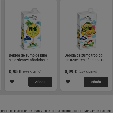
Bebida de zumo de piña
Bebida de zumo tropical
sin azúcares añadidos Dia
sin azúcares añadidos Dia
Saborfera 1 L
Saborfera 1 L
0,95 €
0,99 €
(0,95 €/LITRO)
(0,99 €/LITRO)
Añadir
Añadir
 precio en la sección de Fruta y leche. Todos los productos de Don Simón disponib