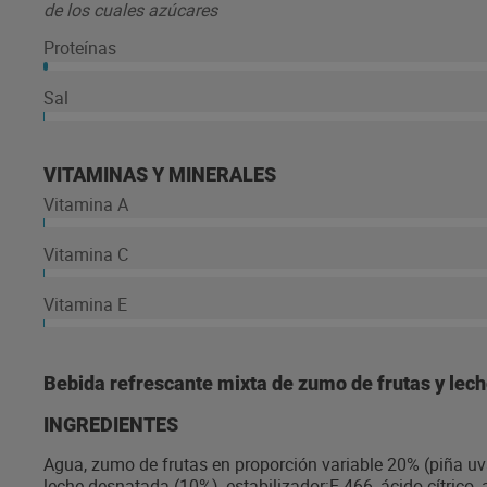
de los cuales azúcares
Proteínas
Sal
VITAMINAS Y MINERALES
Vitamina A
Vitamina C
Vitamina E
Bebida refrescante mixta de zumo de frutas y lech
INGREDIENTES
Agua, zumo de frutas en proporción variable 20% (piña u
leche desnatada (10%), estabilizador:E-466, ácido cítrico,