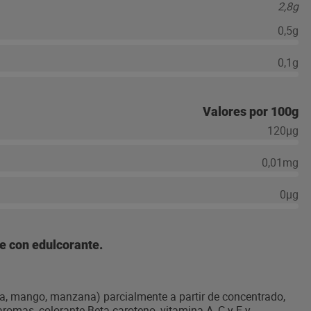
2,8g
0,5g
0,1g
Valores por 100g
120µg
0,01mg
0µg
e con edulcorante.
va, mango, manzana) parcialmente a partir de concentrado,
 aromas, colorante Beta caroteno, vitamina A, C y E y