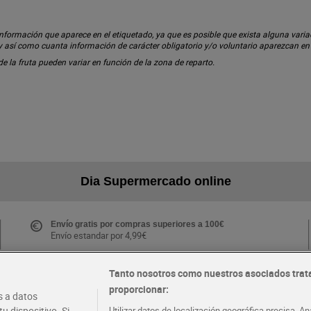
ormación que aparece en el etiquetado, ya que es posible que exista alguna variaci
 y así como cuanta información de carácter obligatorio y/o voluntario aparezcan e
 de la fruta pueden variar en función de la zona de reparto.
Dia Supermercado online
Envío gratis por compras superiores a 100€
Envío estandar por 4,99€
Tanto nosotros como nuestros asociados trat
proporcionar:
Folletos y Tiendas
 a datos
Descubre las mejores ofertas y busca tu tienda más
u dispositivo. Si
Utilizar datos de localización geográfica precisa. An