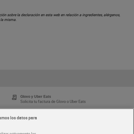
ón sobre la declaración en esta web en relación a ingredientes, alérgenos,
n la misma.
Glovo y Uber Eats
Solicita tu factura de Glovo o Uber Eats
amos los datos para
Tarjeta MaX Dia
Te devuelve hasta 8€/mes de tus compras.
alizar activamente las