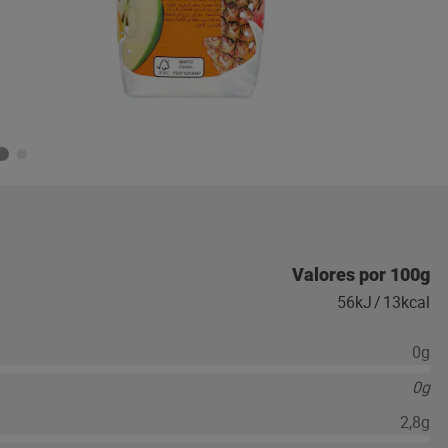
Valores por 100g
56kJ
/
13kcal
0g
0g
2,8g