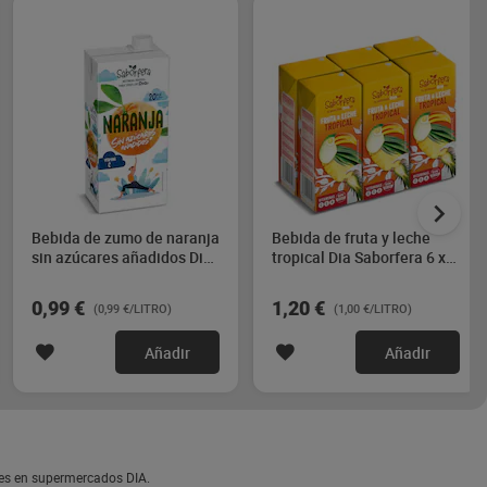
Bebida de zumo de naranja
Bebida de fruta y leche
sin azúcares añadidos Dia
tropical Dia Saborfera 6 x
Saborfera 1 L
200 ml
0,99 €
1,20 €
(0,99 €/LITRO)
(1,00 €/LITRO)
Añadir
Añadir
les en supermercados DIA.