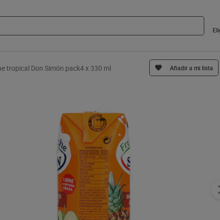
El
che tropical Don Simón pack4 x 330 ml
Añadir a mi lista