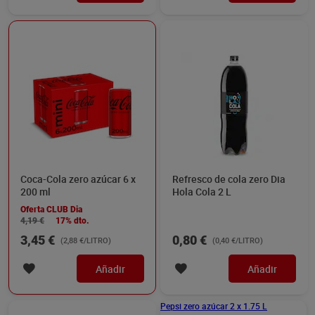
Coca-Cola zero azúcar zero
Pepsi zero azúcar 2 x 1.75 L
cafeína 1.25 L
1,55 €
2,93 €
(1,24 €/LITRO)
(0,84 €/LITRO)
Añadir
Añadir