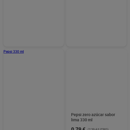
Coca-Cola sin cafeína 330
Refresco de cola zero zero
ml
Coca-Cola botella 2 x 1.25
L
Oferta CLUB Dia
2ª UD AL 50% COCA COLA SIN
CAFEÍNA 33 CL
0,95 €
3,00 €
(2,88 €/LITRO)
(1,20 €/LITRO)
Añadir
Añadir