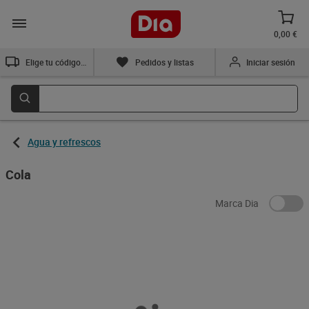
Añadir
0,00 €
Elige tu código postal
Pedidos y listas
Iniciar sesión
Coca-Cola 2 L
Refresco de cola Dia Hola
Cola 2 L
1,99 €
0,79 €
(1,00 €/LITRO)
(0,40 €/LITRO)
Añadir
Añadir