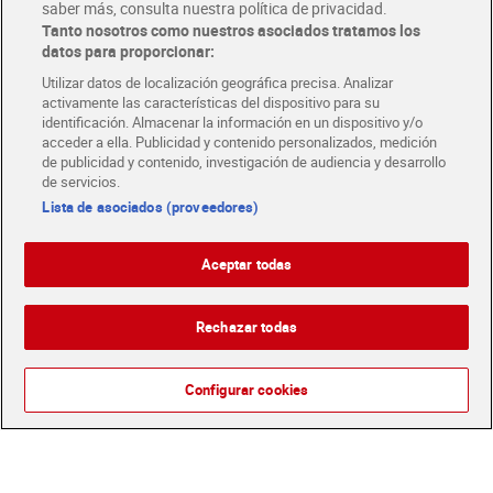
saber más, consulta nuestra política de privacidad.
1,99 €
1,00 €
(1,00 €/LITRO)
(1,00 €/LITRO)
Tanto nosotros como nuestros asociados tratamos los
datos para proporcionar:
Añadir
Añadir
Utilizar datos de localización geográfica precisa. Analizar
activamente las características del dispositivo para su
identificación. Almacenar la información en un dispositivo y/o
acceder a ella. Publicidad y contenido personalizados, medición
de publicidad y contenido, investigación de audiencia y desarrollo
de servicios.
Lista de asociados (proveedores)
Aceptar todas
Rechazar todas
Pepsi zero azúcar 330 ml
Coca-Cola 1.25 L
Configurar cookies
0,79 €
1,55 €
(2,39 €/LITRO)
(1,24 €/LITRO)
Añadir
Añadir