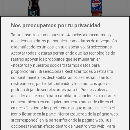
Coca-Cola 500 ml
Refresco de cola zero Dia
Hola Cola 6 x 500 ml
Nos preocupamos por tu privacidad
1,49 €
3,48 €
(2,98 €/LITRO)
(1,16 €/LITRO)
Tanto nosotros como nuestros
4
socios almacenamos y
accedemos a datos personales, como datos de navegación
Añadir
Añadir
o identificadores únicos, en tu dispositivo. Si seleccionas
Aceptar todas, estarás permitiendo que las tecnologías de
rastreo apoyen los propósitos que se muestran en
«nosotros y nuestros socios tratamos datos para
proporcionar». Si seleccionas Rechazar todas o retiras tu
consentimiento, los deshabilitarás. Si se deshabilitan los
rastreadores, parte del contenido y los anuncios que ves
podrían dejar de ser relevantes para ti. Puedes volver a
acceder a este menú para cambiar tus opciones o retirar el
consentimiento en cualquier momento haciendo clic en el
enlace «Gestionar las preferencias» que aparece en el [o el
ícono flotante en la parte inferior izquierda de la página web,
si corresponde] en la parte inferior de la página web. Tus
Coca-Cola light 2 L
Pepsi zero azúcar 1 L
opciones tendrán efecto dentro de nuestro Sitio web. Para