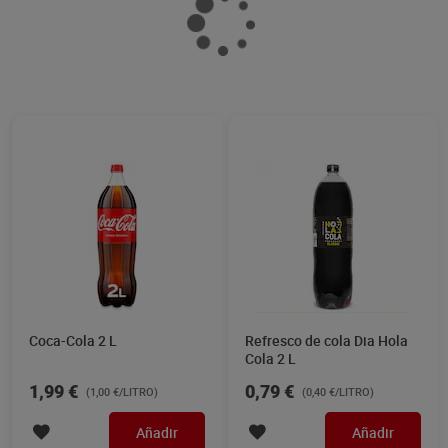
Coca-Cola zero azúcar 6 x
Refresco de cola zero Dia
200 ml
Hola Cola 2 L
Oferta CLUB Dia
4,19 €
17% dto.
3,45 €
0,80 €
(2,88 €/LITRO)
(0,40 €/LITRO)
Añadir
Añadir