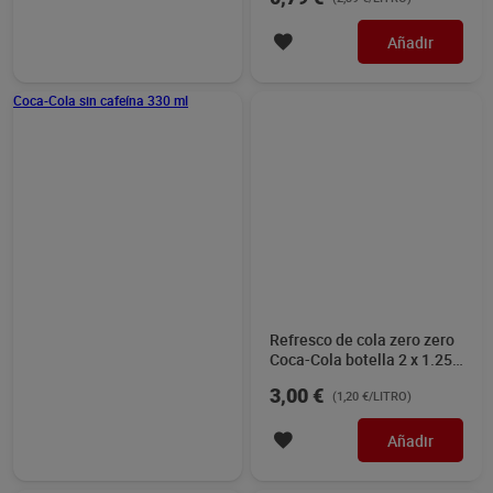
Pepsi 1.75 L
Coca-Cola zero azúcar 1.25
L
1,50 €
1,55 €
(0,86 €/LITRO)
(1,24 €/LITRO)
Añadir
Añadir