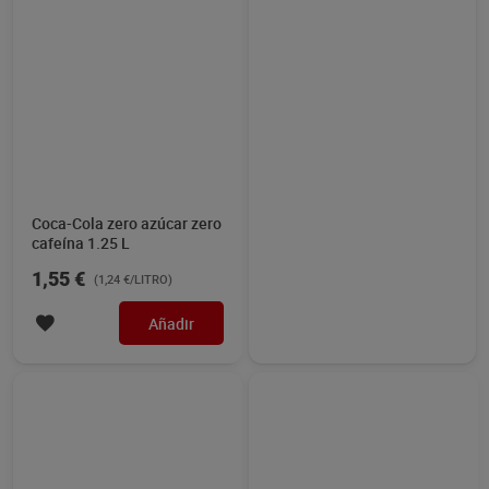
Refresco de cola zero sin
Pepsi zero azúcar 1.75 L
cafeína Dia Hola Cola 330
ml
0,35 €
1,50 €
(1,06 €/LITRO)
(0,86 €/LITRO)
Añadir
Añadir
Coca-Cola 2 x 1.25 L
Coca-Cola light 330 ml