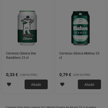
Cerveza clásica Dia
Cerveza clásica Mahou 33
Ramblers 33 cl
cl
0,33 €
0,79 €
(1,00 €/LITRO)
(2,39 €/LITRO)
Añadir
Añadir
Compra Vino tinto crianza D.O. Madrid Puerta de Alcalá 75 cl al mejor