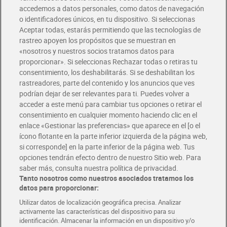
accedemos a datos personales, como datos de navegación
o identificadores únicos, en tu dispositivo. Si seleccionas
Envío gratis por compras superiores a 100€
Aceptar todas, estarás permitiendo que las tecnologías de
Envío estandar por 4,99€
rastreo apoyen los propósitos que se muestran en
«nosotros y nuestros socios tratamos datos para
Glovo y Uber Eats
proporcionar». Si seleccionas Rechazar todas o retiras tu
Solicita tu factura de Glovo o Uber Eats
consentimiento, los deshabilitarás. Si se deshabilitan los
rastreadores, parte del contenido y los anuncios que ves
podrían dejar de ser relevantes para ti. Puedes volver a
Únete al CLUB Dia
acceder a este menú para cambiar tus opciones o retirar el
Disfruta las ventajas y ofertas exclusivas.
consentimiento en cualquier momento haciendo clic en el
Descárgate la APP Dia
enlace «Gestionar las preferencias» que aparece en el [o el
ícono flotante en la parte inferior izquierda de la página web,
Folletos y Tiendas
si corresponde] en la parte inferior de la página web. Tus
Descubre las mejores ofertas y busca tu tienda más cercana
opciones tendrán efecto dentro de nuestro Sitio web. Para
saber más, consulta nuestra política de privacidad.
Tanto nosotros como nuestros asociados tratamos los
Tarjeta MaX Dia
Te devuelve hasta 8€/mes de tus compras.
datos para proporcionar:
¡Solicita tu tarjeta de crédito aquí!
Utilizar datos de localización geográfica precisa. Analizar
activamente las características del dispositivo para su
RECETAS
COMER MEJOR CADA DIA
EMPLEO
identificación. Almacenar la información en un dispositivo y/o