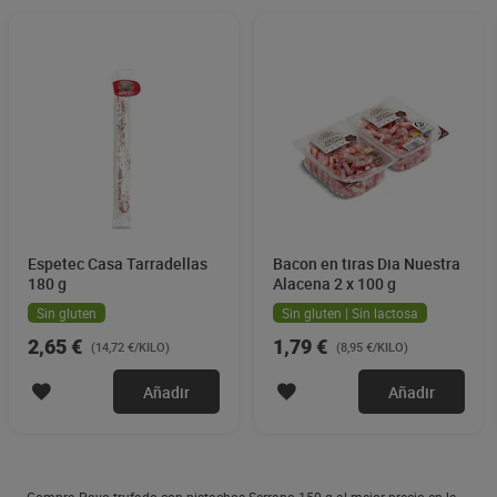
Espetec Casa Tarradellas
Bacon en tiras Dia Nuestra
180 g
Alacena 2 x 100 g
Sin gluten
Sin gluten | Sin lactosa
2,65 €
1,79 €
(14,72 €/KILO)
(8,95 €/KILO)
Añadir
Añadir