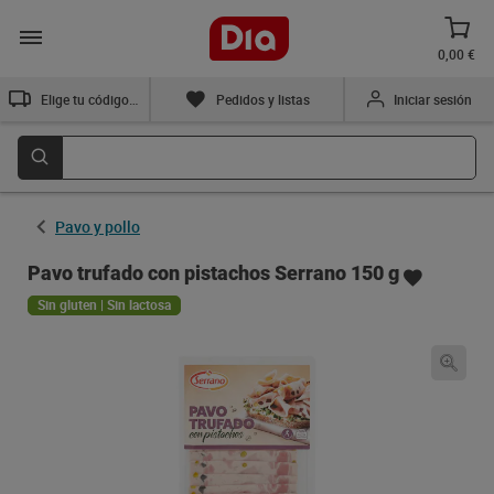
0,00 €
Elige tu código postal
Pedidos y listas
Iniciar sesión
Pavo y pollo
Pavo trufado con pistachos Serrano 150 g
Sin gluten | Sin lactosa