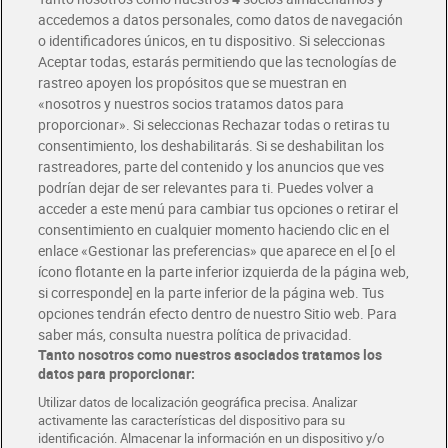
accedemos a datos personales, como datos de navegación
o identificadores únicos, en tu dispositivo. Si seleccionas
Envío gratis por compras superiores a 100€
Aceptar todas, estarás permitiendo que las tecnologías de
Envío estandar por 4,99€
rastreo apoyen los propósitos que se muestran en
«nosotros y nuestros socios tratamos datos para
Glovo y Uber Eats
proporcionar». Si seleccionas Rechazar todas o retiras tu
Solicita tu factura de Glovo o Uber Eats
consentimiento, los deshabilitarás. Si se deshabilitan los
rastreadores, parte del contenido y los anuncios que ves
podrían dejar de ser relevantes para ti. Puedes volver a
Únete al CLUB Dia
acceder a este menú para cambiar tus opciones o retirar el
Disfruta las ventajas y ofertas exclusivas.
consentimiento en cualquier momento haciendo clic en el
Descárgate la APP Dia
enlace «Gestionar las preferencias» que aparece en el [o el
ícono flotante en la parte inferior izquierda de la página web,
Folletos y Tiendas
si corresponde] en la parte inferior de la página web. Tus
Descubre las mejores ofertas y busca tu tienda más cercana
opciones tendrán efecto dentro de nuestro Sitio web. Para
saber más, consulta nuestra política de privacidad.
Tanto nosotros como nuestros asociados tratamos los
Tarjeta MaX Dia
Te devuelve hasta 8€/mes de tus compras.
datos para proporcionar:
¡Solicita tu tarjeta de crédito aquí!
Utilizar datos de localización geográfica precisa. Analizar
activamente las características del dispositivo para su
RECETAS
COMER MEJOR CADA DIA
EMPLEO
identificación. Almacenar la información en un dispositivo y/o