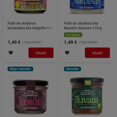
Paté de verduras
Paté de sardinas Dia
braseadas Dia Vegedia 110
Nuestra Alacena 110 g
g
Sin gluten
1,49 €
1,49 €
(13,55 €/KILO)
(13,55 €/KILO)
Añadir
Añadir
Mejor valorado
Novedad