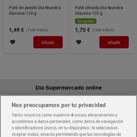
Paté de jamón Dia Nuestra
Paté olivada Dia Nuestra
Alacena 110 g
Alacena 135 g
Sin gluten
1,49 €
1,75 €
(13,55 €/KILO)
(12,96 €/KILO)
Añadir
Añadir
Dia Supermercado online
Nos preocupamos por tu privacidad
Pide hoy, recibe hoy
Entrega rápida y en la franja horaria que mejor te venga.
Tanto nosotros como nuestros
4
socios almacenamos y
accedemos a datos personales, como datos de navegación
o identificadores únicos, en tu dispositivo. Si seleccionas
Envío gratis por compras superiores a 100€
Aceptar todas, estarás permitiendo que las tecnologías de
Envío estandar por 4,99€