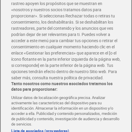
rastreo apoyen los propósitos que se muestran en
«nosotros y nuestros socios tratamos datos para
Glovo y Uber Eats
proporcionar». Si seleccionas Rechazar todas o retiras tu
Solicita tu factura de Glovo o Uber Eats
consentimiento, los deshabilitarás. Si se deshabilitan los
rastreadores, parte del contenido y los anuncios que ves
podrían dejar de ser relevantes para ti. Puedes volver a
Únete al CLUB Dia
acceder a este menú para cambiar tus opciones o retirar el
Disfruta las ventajas y ofertas exclusivas.
consentimiento en cualquier momento haciendo clic en el
Descárgate la APP Dia
enlace «Gestionar las preferencias» que aparece en el [o el
ícono flotante en la parte inferior izquierda de la página web,
Folletos y Tiendas
si corresponde] en la parte inferior de la página web. Tus
Descubre las mejores ofertas y busca tu tienda más cercana
opciones tendrán efecto dentro de nuestro Sitio web. Para
saber más, consulta nuestra política de privacidad.
Tanto nosotros como nuestros asociados tratamos los
Tarjeta MaX Dia
Te devuelve hasta 8€/mes de tus compras.
datos para proporcionar:
¡Solicita tu tarjeta de crédito aquí!
Utilizar datos de localización geográfica precisa. Analizar
activamente las características del dispositivo para su
RECETAS
COMER MEJOR CADA DIA
EMPLEO
identificación. Almacenar la información en un dispositivo y/o
acceder a ella. Publicidad y contenido personalizados, medición
COLABORA CON DIA
ABRE TU TIENDA
DIA CORPORATE
de publicidad y contenido, investigación de audiencia y desarrollo
de servicios.
Lista de asociados (proveedores)