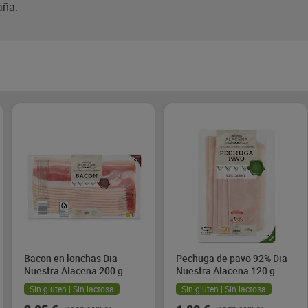
aña.
Bacon en lonchas Dia
Pechuga de pavo 92% Dia
Nuestra Alacena 200 g
Nuestra Alacena 120 g
Sin gluten | Sin lactosa
Sin gluten | Sin lactosa