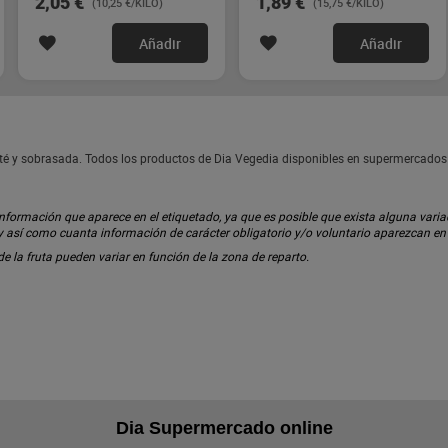
2,05 €
1,89 €
(10,25 €/KILO)
(15,75 €/KILO)
Añadir
Añadir
até y sobrasada. Todos los productos de Dia Vegedia disponibles en supermercados
ormación que aparece en el etiquetado, ya que es posible que exista alguna variaci
 y así como cuanta información de carácter obligatorio y/o voluntario aparezcan e
 de la fruta pueden variar en función de la zona de reparto.
Dia Supermercado online