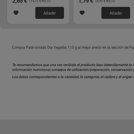
2,65 €
1,79 €
(14,72 €/KILO)
(8,95 €/KILO)
Añadir
Añadir
Compra Paté olivada Dia Vegedia 110 g al mejor precio en la sección de P
Te recomendamos que una vez recibido el producto leas detenidamente la inf
información nutricional, consejos de utilización/preparación, conservación
Los datos correspondientes a la variedad, la categoría, el calibre y el origen