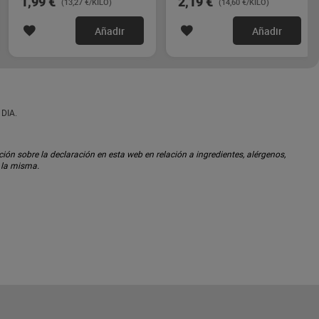
1,99 €
2,19 €
(13,27 €/KILO)
(14,60 €/KILO)
Añadir
Añadir
 DIA.
ón sobre la declaración en esta web en relación a ingredientes, alérgenos,
n la misma.