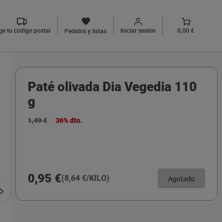
ige tu código postal
Iniciar sesión
0,00 €
Pedidos y listas
Paté olivada Dia Vegedia 110
g
1,49 €
36% dto.
0,95 €
(8,64 €/KILO)
Agotado