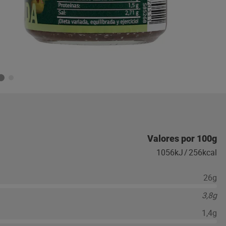
Valores por 100g
1056kJ
/
256kcal
26g
3,8g
1,4g