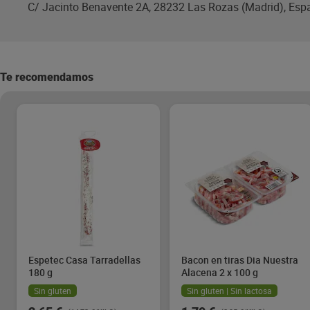
C/ Jacinto Benavente 2A, 28232 Las Rozas (Madrid), Esp
Te recomendamos
Espetec Casa Tarradellas
Bacon en tiras Dia Nuestra
180 g
Alacena 2 x 100 g
Sin gluten
Sin gluten | Sin lactosa