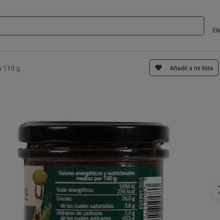
El
a 110 g
Añadir a mi lista