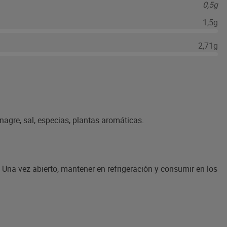
0,5g
1,5g
2,71g
nagre, sal, especias, plantas aromáticas.
r. Una vez abierto, mantener en refrigeración y consumir en los