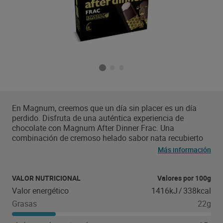
En Magnum, creemos que un día sin placer es un día
perdido. Disfruta de una auténtica experiencia de
chocolate con Magnum After Dinner Frac. Una
combinación de cremoso helado sabor nata recubierto
de crujiente chocolate negro Magnum. Es el formato
Más información
perfecto para tomar con el café o cuando quieres un
momento de placer sin remordimiento. Disfrúta de
Magnum After Dinner Frac en formato bocado con este
VALOR NUTRICIONAL
Valores por 100g
pack de 8 unidades de 35ml cada una. También puedes
Valor energético
1416kJ
/
338kcal
disfrutar de Magnum Frac en formato bombón con palo.
Grasas
22g
Los helados Magnum son los únicos con auténtico
chocolate Magnum. Por ello, Magnum After Dinner Frac