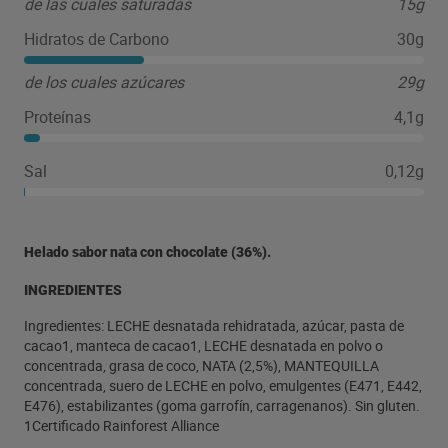
de las cuales saturadas
15g
se elabora con chocolate negro Magnum
cuidadosamente creado combinado con cremoso y
Hidratos de Carbono
30g
suave helado sabor nata. En Magnum siempre
buscamos la excelencia en todo lo que hacemos y es
de los cuales azúcares
29g
por ello que nuestro cacao proviene de campos con
certificado Rainforest Alliance. Si quieres obtener más
Proteínas
4,1g
información sobre la certificación Rainforest Alliance
puedes visitar la página web: www.rainforest-
alliance.org/lang/es. Si quieres saber más sobre
Sal
0,12g
nuestros productos, nuestros valores, nuestras
campañas de comunicación más rompedoras y ser el
primero en conocer nuestras novedades del verano, te
invitamos a seguirnos en nuestras redes sociales
Helado sabor nata con chocolate (36%).
(@Magnum) y a visitar nuestra página web:
www.magnumicecream.com. Magnum. Fiel al placer.
INGREDIENTES
Ingredientes: LECHE desnatada rehidratada, azúcar, pasta de
cacao1, manteca de cacao1, LECHE desnatada en polvo o
concentrada, grasa de coco, NATA (2,5%), MANTEQUILLA
concentrada, suero de LECHE en polvo, emulgentes (E471, E442,
E476), estabilizantes (goma garrofín, carragenanos). Sin gluten.
1Certificado Rainforest Alliance