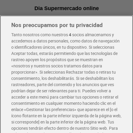
Dia Supermercado online
Nos preocupamos por tu privacidad
Pide hoy, recibe hoy
Entrega rápida y en la franja horaria que mejor te venga.
Tanto nosotros como nuestros
4
socios almacenamos y
accedemos a datos personales, como datos de navegación
o identificadores únicos, en tu dispositivo. Si seleccionas
Envío gratis por compras superiores a 100€
Aceptar todas, estarás permitiendo que las tecnologías de
Envío estandar por 4,99€
rastreo apoyen los propósitos que se muestran en
«nosotros y nuestros socios tratamos datos para
Glovo y Uber Eats
proporcionar». Si seleccionas Rechazar todas o retiras tu
Solicita tu factura de Glovo o Uber Eats
consentimiento, los deshabilitarás. Si se deshabilitan los
rastreadores, parte del contenido y los anuncios que ves
podrían dejar de ser relevantes para ti. Puedes volver a
Únete al CLUB Dia
acceder a este menú para cambiar tus opciones o retirar el
Disfruta las ventajas y ofertas exclusivas.
consentimiento en cualquier momento haciendo clic en el
Descárgate la APP Dia
enlace «Gestionar las preferencias» que aparece en el [o el
ícono flotante en la parte inferior izquierda de la página web,
Folletos y Tiendas
si corresponde] en la parte inferior de la página web. Tus
Descubre las mejores ofertas y busca tu tienda más cercana
opciones tendrán efecto dentro de nuestro Sitio web. Para