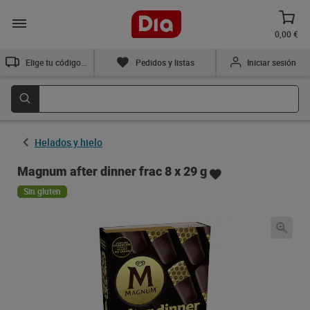
0,00 €
Elige tu código postal
Pedidos y listas
Iniciar sesión
Helados y hielo
Magnum after dinner frac 8 x 29 g
Sin gluten