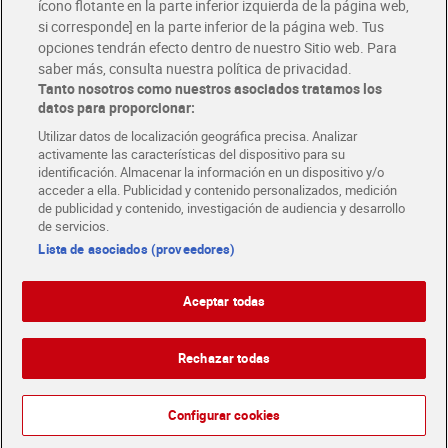
ícono flotante en la parte inferior izquierda de la página web,
Folletos y Tiendas
si corresponde] en la parte inferior de la página web. Tus
Descubre las mejores ofertas y busca tu tienda más cercana
opciones tendrán efecto dentro de nuestro Sitio web. Para
saber más, consulta nuestra política de privacidad.
Tanto nosotros como nuestros asociados tratamos los
Tarjeta MaX Dia
Te devuelve hasta 8€/mes de tus compras.
datos para proporcionar:
¡Solicita tu tarjeta de crédito aquí!
Utilizar datos de localización geográfica precisa. Analizar
activamente las características del dispositivo para su
RECETAS
COMER MEJOR CADA DIA
EMPLEO
identificación. Almacenar la información en un dispositivo y/o
acceder a ella. Publicidad y contenido personalizados, medición
COLABORA CON DIA
ABRE TU TIENDA
DIA CORPORATE
de publicidad y contenido, investigación de audiencia y desarrollo
de servicios.
Lista de asociados (proveedores)
Aceptar todas
Atención al cliente
Español
Español
Català
Rechazar todas
English
Política de privacidad
Política de cookies
Português
Configurar cookies
Aviso legal
Condiciones de compra