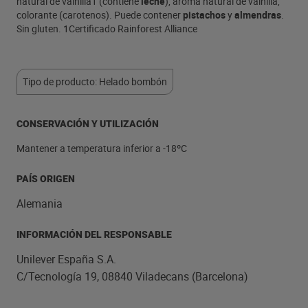
natural de vainilla1 (contiene
leche
), aroma natural de vainilla,
colorante (carotenos). Puede contener
pistachos
y
almendras
.
Sin gluten. 1Certificado Rainforest Alliance
Tipo de producto: Helado bombón
CONSERVACIÓN Y UTILIZACIÓN
Mantener a temperatura inferior a -18ºC
PAÍS ORIGEN
Alemania
INFORMACIÓN DEL RESPONSABLE
Unilever España S.A.
C/Tecnología 19, 08840 Viladecans (Barcelona)