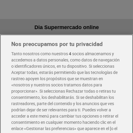
Dia Supermercado online
Nos preocupamos por tu privacidad
Pide hoy, recibe hoy
Entrega rápida y en la franja horaria que mejor te venga.
Tanto nosotros como nuestros
4
socios almacenamos y
accedemos a datos personales, como datos de navegación
o identificadores únicos, en tu dispositivo. Si seleccionas
Envío gratis por compras superiores a 100€
Aceptar todas, estarás permitiendo que las tecnologías de
Envío estandar por 4,99€
rastreo apoyen los propósitos que se muestran en
«nosotros y nuestros socios tratamos datos para
Glovo y Uber Eats
proporcionar». Si seleccionas Rechazar todas o retiras tu
Solicita tu factura de Glovo o Uber Eats
consentimiento, los deshabilitarás. Si se deshabilitan los
rastreadores, parte del contenido y los anuncios que ves
podrían dejar de ser relevantes para ti. Puedes volver a
Únete al CLUB Dia
acceder a este menú para cambiar tus opciones o retirar el
Disfruta las ventajas y ofertas exclusivas.
consentimiento en cualquier momento haciendo clic en el
Descárgate la APP Dia
enlace «Gestionar las preferencias» que aparece en el [o el