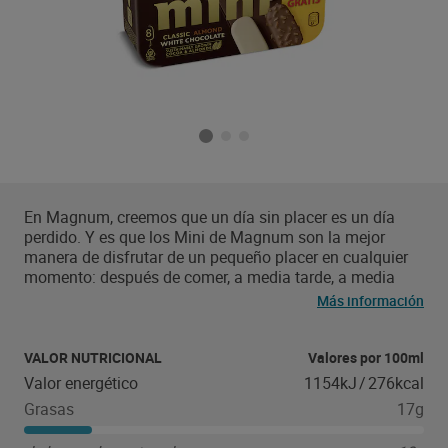
En Magnum, creemos que un día sin placer es un día
perdido. Y es que los Mini de Magnum son la mejor
manera de disfrutar de un pequeño placer en cualquier
momento: después de comer, a media tarde, a media
mañana… ¡Cuando más te apetezca! Disfruta del
Más información
auténtico placer Magnum con las tres variedades más
icónicas. El mix pack bombón Magnum Mini Classic
Almond White x6+2 55ml contiene 8 helados en formato
VALOR NUTRICIONAL
Valores por 100ml
Mini de 3 variedades distintas: Magnum Mini Clásico
Valor energético
1154kJ
/
276kcal
(cremoso helado de vainilla de Madagascar con
Grasas
17g
cobertura crujiente de chocolate con leche), Magnum
Mini Almendrado (cremoso helado de vainilla de