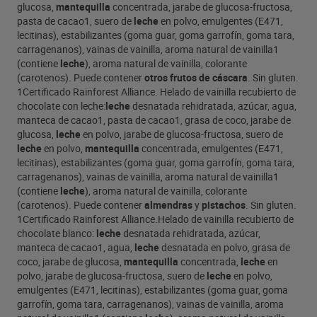
visitar nuestra página web: www.magnumicecream.com.
glucosa,
mantequilla
concentrada, jarabe de glucosa-fructosa,
Magnum. Fiel al placer.
pasta de cacao1, suero de
leche
en polvo, emulgentes (E471,
lecitinas), estabilizantes (goma guar, goma garrofín, goma tara,
carragenanos), vainas de vainilla, aroma natural de vainilla1
(contiene
leche
), aroma natural de vainilla, colorante
(carotenos). Puede contener
otros frutos de cáscara
. Sin gluten.
1Certificado Rainforest Alliance. Helado de vainilla recubierto de
chocolate con leche:
leche
desnatada rehidratada, azúcar, agua,
manteca de cacao1, pasta de cacao1, grasa de coco, jarabe de
glucosa,
leche
en polvo, jarabe de glucosa-fructosa, suero de
leche
en polvo,
mantequilla
concentrada, emulgentes (E471,
lecitinas), estabilizantes (goma guar, goma garrofín, goma tara,
carragenanos), vainas de vainilla, aroma natural de vainilla1
(contiene
leche
), aroma natural de vainilla, colorante
(carotenos). Puede contener
almendras
y
pistachos
. Sin gluten.
1Certificado Rainforest Alliance.Helado de vainilla recubierto de
chocolate blanco:
leche
desnatada rehidratada, azúcar,
manteca de cacao1, agua,
leche
desnatada en polvo, grasa de
coco, jarabe de glucosa,
mantequilla
concentrada,
leche
en
polvo, jarabe de glucosa-fructosa, suero de
leche
en polvo,
emulgentes (E471, lecitinas), estabilizantes (goma guar, goma
garrofín, goma tara, carragenanos), vainas de vainilla, aroma