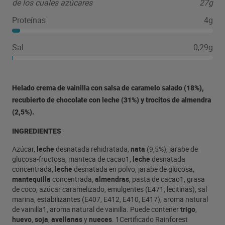
de los cuales azúcares
27g
Proteínas
4g
Sal
0,29g
Helado crema de vainilla con salsa de caramelo salado (18%),
recubierto de chocolate con leche (31%) y trocitos de almendra
(2,5%).
INGREDIENTES
Azúcar,
leche
desnatada rehidratada,
nata
(9,5%), jarabe de
glucosa-fructosa, manteca de cacao1,
leche
desnatada
concentrada,
leche
desnatada en polvo, jarabe de glucosa,
mantequilla
concentrada,
almendras
, pasta de cacao1, grasa
de coco, azúcar caramelizado, emulgentes (E471, lecitinas), sal
marina, estabilizantes (E407, E412, E410, E417), aroma natural
de vainilla1, aroma natural de vainilla. Puede contener
trigo
,
huevo
,
soja
,
avellanas
y
nueces
. 1Certificado Rainforest