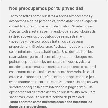
Nos preocupamos por tu privacidad
Pide hoy, recibe hoy
Entrega rápida y en la franja horaria que mejor te venga.
Tanto nosotros como nuestros
4
socios almacenamos y
accedemos a datos personales, como datos de navegación
o identificadores únicos, en tu dispositivo. Si seleccionas
Envío gratis por compras superiores a 100€
Aceptar todas, estarás permitiendo que las tecnologías de
Envío estandar por 4,99€
rastreo apoyen los propósitos que se muestran en
«nosotros y nuestros socios tratamos datos para
Glovo y Uber Eats
proporcionar». Si seleccionas Rechazar todas o retiras tu
Solicita tu factura de Glovo o Uber Eats
consentimiento, los deshabilitarás. Si se deshabilitan los
rastreadores, parte del contenido y los anuncios que ves
podrían dejar de ser relevantes para ti. Puedes volver a
Únete al CLUB Dia
acceder a este menú para cambiar tus opciones o retirar el
Disfruta las ventajas y ofertas exclusivas.
consentimiento en cualquier momento haciendo clic en el
Descárgate la APP Dia
enlace «Gestionar las preferencias» que aparece en el [o el
ícono flotante en la parte inferior izquierda de la página web,
Folletos y Tiendas
si corresponde] en la parte inferior de la página web. Tus
Descubre las mejores ofertas y busca tu tienda más cercana
opciones tendrán efecto dentro de nuestro Sitio web. Para
saber más, consulta nuestra política de privacidad.
Tanto nosotros como nuestros asociados tratamos los
Tarjeta MaX Dia
Te devuelve hasta 8€/mes de tus compras.
datos para proporcionar: