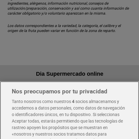
ingredientes, alérgenos, información nutricional, consejos de
utilización/preparación, conservación y así como cuanta información de
carácter obligatorio y/o voluntario aparezcan en la misma.
Los datos correspondientes a la variedad, la categoría, el calibre y el
origen de la fruta pueden variar en función de la zona de reparto.
Dia Supermercado online
Nos preocupamos por tu privacidad
Pide hoy, recibe hoy
Entrega rápida y en la franja horaria que mejor te venga.
Tanto nosotros como nuestros
4
socios almacenamos y
accedemos a datos personales, como datos de navegación
o identificadores únicos, en tu dispositivo. Si seleccionas
Envío gratis por compras superiores a 100€
Aceptar todas, estarás permitiendo que las tecnologías de
Envío estandar por 4,99€
rastreo apoyen los propósitos que se muestran en
«nosotros y nuestros socios tratamos datos para