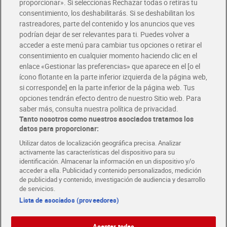
Glovo y Uber Eats
proporcionar». Si seleccionas Rechazar todas o retiras tu
Solicita tu factura de Glovo o Uber Eats
consentimiento, los deshabilitarás. Si se deshabilitan los
rastreadores, parte del contenido y los anuncios que ves
podrían dejar de ser relevantes para ti. Puedes volver a
Únete al CLUB Dia
acceder a este menú para cambiar tus opciones o retirar el
Disfruta las ventajas y ofertas exclusivas.
consentimiento en cualquier momento haciendo clic en el
Descárgate la APP Dia
enlace «Gestionar las preferencias» que aparece en el [o el
ícono flotante en la parte inferior izquierda de la página web,
Folletos y Tiendas
si corresponde] en la parte inferior de la página web. Tus
Descubre las mejores ofertas y busca tu tienda más cercana
opciones tendrán efecto dentro de nuestro Sitio web. Para
saber más, consulta nuestra política de privacidad.
Tanto nosotros como nuestros asociados tratamos los
Tarjeta MaX Dia
Te devuelve hasta 8€/mes de tus compras.
datos para proporcionar:
¡Solicita tu tarjeta de crédito aquí!
Utilizar datos de localización geográfica precisa. Analizar
activamente las características del dispositivo para su
RECETAS
COMER MEJOR CADA DIA
EMPLEO
identificación. Almacenar la información en un dispositivo y/o
acceder a ella. Publicidad y contenido personalizados, medición
COLABORA CON DIA
ABRE TU TIENDA
DIA CORPORATE
de publicidad y contenido, investigación de audiencia y desarrollo
de servicios.
Lista de asociados (proveedores)
Aceptar todas