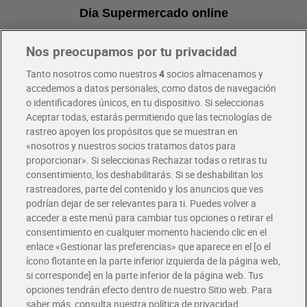
Dia Supermercado online
Nos preocupamos por tu privacidad
Pide hoy, recibe hoy
Entrega rápida y en la franja horaria que mejor te venga.
Tanto nosotros como nuestros
4
socios almacenamos y
accedemos a datos personales, como datos de navegación
o identificadores únicos, en tu dispositivo. Si seleccionas
Envío gratis por compras superiores a 100€
Aceptar todas, estarás permitiendo que las tecnologías de
Envío estandar por 4,99€
rastreo apoyen los propósitos que se muestran en
«nosotros y nuestros socios tratamos datos para
Glovo y Uber Eats
proporcionar». Si seleccionas Rechazar todas o retiras tu
Solicita tu factura de Glovo o Uber Eats
consentimiento, los deshabilitarás. Si se deshabilitan los
rastreadores, parte del contenido y los anuncios que ves
podrían dejar de ser relevantes para ti. Puedes volver a
Únete al CLUB Dia
acceder a este menú para cambiar tus opciones o retirar el
Disfruta las ventajas y ofertas exclusivas.
consentimiento en cualquier momento haciendo clic en el
Descárgate la APP Dia
enlace «Gestionar las preferencias» que aparece en el [o el
ícono flotante en la parte inferior izquierda de la página web,
Folletos y Tiendas
si corresponde] en la parte inferior de la página web. Tus
Descubre las mejores ofertas y busca tu tienda más cercana
opciones tendrán efecto dentro de nuestro Sitio web. Para
saber más, consulta nuestra política de privacidad.