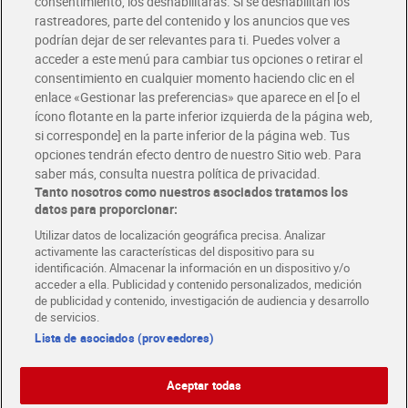
consentimiento, los deshabilitarás. Si se deshabilitan los
rastreadores, parte del contenido y los anuncios que ves
podrían dejar de ser relevantes para ti. Puedes volver a
Únete al CLUB Dia
acceder a este menú para cambiar tus opciones o retirar el
Disfruta las ventajas y ofertas exclusivas.
consentimiento en cualquier momento haciendo clic en el
Descárgate la APP Dia
enlace «Gestionar las preferencias» que aparece en el [o el
ícono flotante en la parte inferior izquierda de la página web,
Folletos y Tiendas
si corresponde] en la parte inferior de la página web. Tus
Descubre las mejores ofertas y busca tu tienda más cercana
opciones tendrán efecto dentro de nuestro Sitio web. Para
saber más, consulta nuestra política de privacidad.
Tanto nosotros como nuestros asociados tratamos los
Tarjeta MaX Dia
Te devuelve hasta 8€/mes de tus compras.
datos para proporcionar:
¡Solicita tu tarjeta de crédito aquí!
Utilizar datos de localización geográfica precisa. Analizar
activamente las características del dispositivo para su
RECETAS
COMER MEJOR CADA DIA
EMPLEO
identificación. Almacenar la información en un dispositivo y/o
acceder a ella. Publicidad y contenido personalizados, medición
COLABORA CON DIA
ABRE TU TIENDA
DIA CORPORATE
de publicidad y contenido, investigación de audiencia y desarrollo
de servicios.
Lista de asociados (proveedores)
Aceptar todas
Atención al cliente
Español
Español