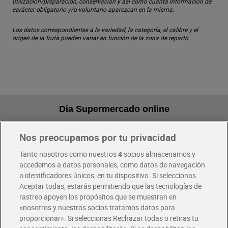
utilización/preparación, conservación y así como cuanta información de
carácter obligatorio y/o voluntario aparezcan en la misma.
Los datos correspondientes a la variedad, la categoría, el calibre y el
origen de la fruta pueden variar en función de la zona de reparto.
Dia Supermercado online
Nos preocupamos por tu privacidad
Pide hoy, recibe hoy
Entrega rápida y en la franja horaria que mejor te venga.
Tanto nosotros como nuestros
4
socios almacenamos y
accedemos a datos personales, como datos de navegación
o identificadores únicos, en tu dispositivo. Si seleccionas
Envío gratis por compras superiores a 100€
Aceptar todas, estarás permitiendo que las tecnologías de
Envío estandar por 4,99€
rastreo apoyen los propósitos que se muestran en
«nosotros y nuestros socios tratamos datos para
Glovo y Uber Eats
proporcionar». Si seleccionas Rechazar todas o retiras tu
Solicita tu factura de Glovo o Uber Eats