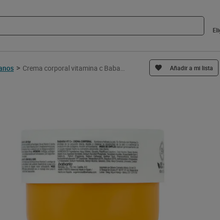
El
>
manos
Crema corporal vitamina c Babaria 400 ml
Añadir a mi lista