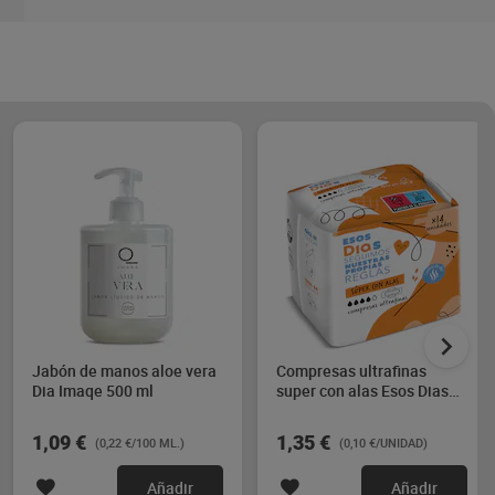
Jabón de manos aloe vera
Compresas ultrafinas
Dia Imaqe 500 ml
super con alas Esos Dias
14 unidades
1,09 €
1,35 €
(0,22 €/100 ML.)
(0,10 €/UNIDAD)
Añadir
Añadir