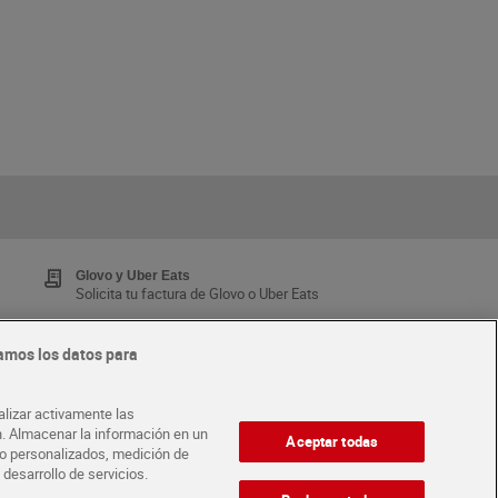
Glovo y Uber Eats
Solicita tu factura de Glovo o Uber Eats
amos los datos para
Tarjeta MaX Dia
Te devuelve hasta 8€/mes de tus compras.
alizar activamente las
¡Solicita tu tarjeta de crédito aquí!
ón. Almacenar la información en un
Aceptar todas
ido personalizados, medición de
 desarrollo de servicios.
·
ABRE TU TIENDA
DIA CORPORATE