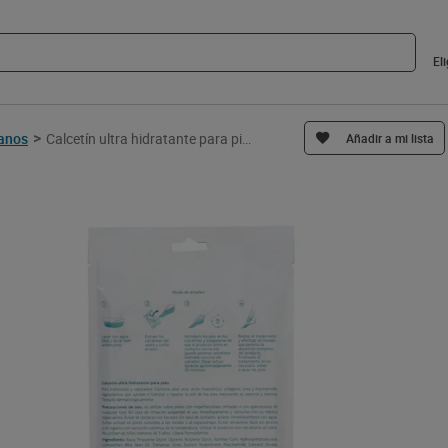
El
>
manos
Calcetín ultra hidratante para pies Dia Imaqe 2 unidades
Añadir a mi lista