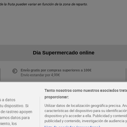
 de la fruta pueden variar en función de la zona de reparto.
Dia Supermercado online
Envío gratis por compras superiores a 100€
Envío estandar por 4,99€
Tanto nosotros como nuestros asociados trat
proporcionar:
Folletos y Tiendas
 a datos
Descubre las mejores ofertas y busca tu tienda más
u dispositivo. Si
Utilizar datos de localización geográfica precisa. An
cercana
características del dispositivo para su identificaci
s de rastreo apoyen
dispositivo y/o acceder a ella. Publicidad y conten
atamos datos para
publicidad y contenido, investigación de audiencia y
iento, los
·
·
EMPLEO
COLABORA CON DIA