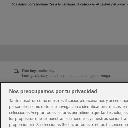
Los datos correspondientes a la variedad, la categoría, el calibre y el origen
Pide hoy, recibe hoy
Entrega rápida y en la franja horaria que mejor te venga.
Nos preocupamos por tu privacidad
Únete al CLUB Dia
Tanto nosotros como nuestros
4
socios almacenamos y accedemos
Disfruta las ventajas y ofertas exclusivas.
personales, como datos de navegación o identificadores únicos, en t
Descárgate la APP Dia
seleccionas Aceptar todas, estarás permitiendo que las tecnología
los propósitos que se muestran en «nosotros y nuestros socios tr
proporcionar». Si seleccionas Rechazar todas o retiras tu consentim
·
·
RECETAS
COMER MEJOR CADA DIA