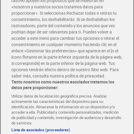
rastreo apoyen los propósitos que se muestran en
«nosotros y nuestros socios tratamos datos para
Glovo y Uber Eats
proporcionar». Si seleccionas Rechazar todas o retiras tu
Solicita tu factura de Glovo o Uber Eats
consentimiento, los deshabilitarás. Si se deshabilitan los
rastreadores, parte del contenido y los anuncios que ves
podrían dejar de ser relevantes para ti. Puedes volver a
Únete al CLUB Dia
acceder a este menú para cambiar tus opciones o retirar el
Disfruta las ventajas y ofertas exclusivas.
consentimiento en cualquier momento haciendo clic en el
Descárgate la APP Dia
enlace «Gestionar las preferencias» que aparece en el [o el
ícono flotante en la parte inferior izquierda de la página web,
Folletos y Tiendas
si corresponde] en la parte inferior de la página web. Tus
Descubre las mejores ofertas y busca tu tienda más cercana
opciones tendrán efecto dentro de nuestro Sitio web. Para
saber más, consulta nuestra política de privacidad.
Tanto nosotros como nuestros asociados tratamos los
Tarjeta MaX Dia
Te devuelve hasta 8€/mes de tus compras.
datos para proporcionar:
¡Solicita tu tarjeta de crédito aquí!
Utilizar datos de localización geográfica precisa. Analizar
activamente las características del dispositivo para su
RECETAS
COMER MEJOR CADA DIA
EMPLEO
identificación. Almacenar la información en un dispositivo y/o
acceder a ella. Publicidad y contenido personalizados, medición
COLABORA CON DIA
ABRE TU TIENDA
DIA CORPORATE
de publicidad y contenido, investigación de audiencia y desarrollo
de servicios.
Lista de asociados (proveedores)