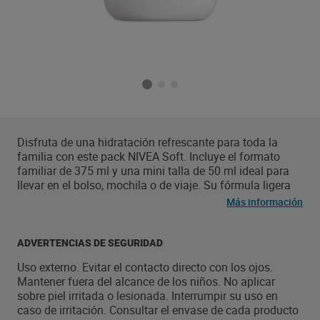
Disfruta de una hidratación refrescante para toda la
familia con este pack NIVEA Soft. Incluye el formato
familiar de 375 ml y una mini talla de 50 ml ideal para
llevar en el bolso, mochila o de viaje. Su fórmula ligera
con aceite de jojoba y vitamina E hidrata intensamente
Más información
la piel sin sensación grasa, dejando una agradable
sensación de frescor y suavidad.
ADVERTENCIAS DE SEGURIDAD
Uso externo. Evitar el contacto directo con los ojos.
Mantener fuera del alcance de los niños. No aplicar
sobre piel irritada o lesionada. Interrumpir su uso en
caso de irritación. Consultar el envase de cada producto