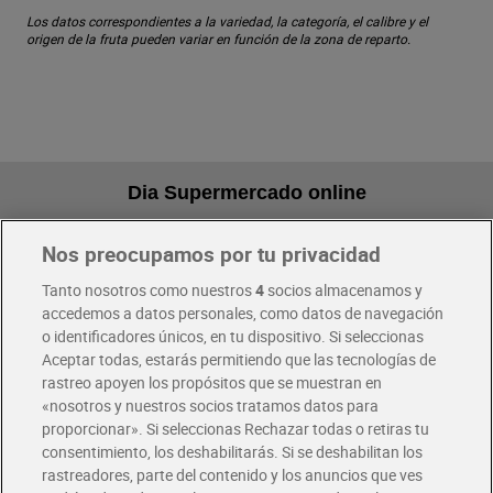
Los datos correspondientes a la variedad, la categoría, el calibre y el
origen de la fruta pueden variar en función de la zona de reparto.
Dia Supermercado online
Nos preocupamos por tu privacidad
Pide hoy, recibe hoy
Entrega rápida y en la franja horaria que mejor te venga.
Tanto nosotros como nuestros
4
socios almacenamos y
accedemos a datos personales, como datos de navegación
o identificadores únicos, en tu dispositivo. Si seleccionas
Envío gratis por compras superiores a 100€
Aceptar todas, estarás permitiendo que las tecnologías de
Envío estandar por 4,99€
rastreo apoyen los propósitos que se muestran en
«nosotros y nuestros socios tratamos datos para
Glovo y Uber Eats
proporcionar». Si seleccionas Rechazar todas o retiras tu
Solicita tu factura de Glovo o Uber Eats
consentimiento, los deshabilitarás. Si se deshabilitan los
rastreadores, parte del contenido y los anuncios que ves