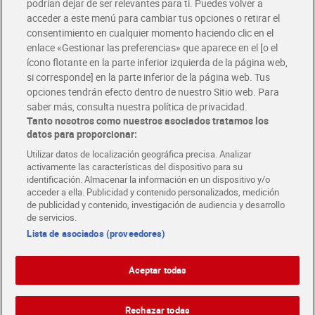
podrían dejar de ser relevantes para ti. Puedes volver a
Únete al CLUB Dia
acceder a este menú para cambiar tus opciones o retirar el
Disfruta las ventajas y ofertas exclusivas.
consentimiento en cualquier momento haciendo clic en el
Descárgate la APP Dia
enlace «Gestionar las preferencias» que aparece en el [o el
ícono flotante en la parte inferior izquierda de la página web,
Folletos y Tiendas
si corresponde] en la parte inferior de la página web. Tus
Descubre las mejores ofertas y busca tu tienda más cercana
opciones tendrán efecto dentro de nuestro Sitio web. Para
saber más, consulta nuestra política de privacidad.
Tanto nosotros como nuestros asociados tratamos los
Tarjeta MaX Dia
Te devuelve hasta 8€/mes de tus compras.
datos para proporcionar:
¡Solicita tu tarjeta de crédito aquí!
Utilizar datos de localización geográfica precisa. Analizar
activamente las características del dispositivo para su
RECETAS
COMER MEJOR CADA DIA
EMPLEO
identificación. Almacenar la información en un dispositivo y/o
acceder a ella. Publicidad y contenido personalizados, medición
COLABORA CON DIA
ABRE TU TIENDA
DIA CORPORATE
de publicidad y contenido, investigación de audiencia y desarrollo
de servicios.
Lista de asociados (proveedores)
Aceptar todas
Atención al cliente
Español
Español
Català
Rechazar todas