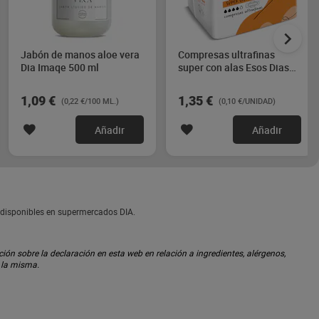
Jabón de manos aloe vera
Compresas ultrafinas
Dia Imaqe 500 ml
super con alas Esos Dias
14 unidades
1,09 €
1,35 €
(0,22 €/100 ML.)
(0,10 €/UNIDAD)
Añadir
Añadir
é disponibles en supermercados DIA.
ón sobre la declaración en esta web en relación a ingredientes, alérgenos,
n la misma.