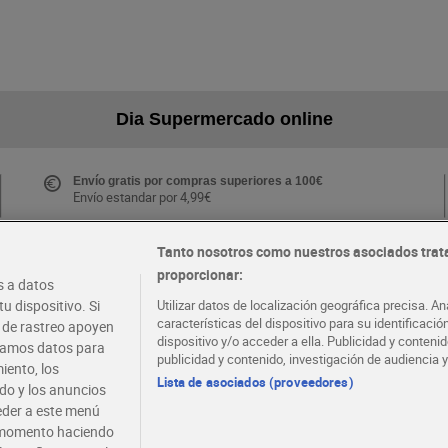
Dia Supermercado online
Envío gratis por compras superiores a 100€
Envío estandar por 4,99€
Tanto nosotros como nuestros asociados trat
proporcionar:
Folletos y Tiendas
 a datos
Descubre las mejores ofertas y busca tu tienda más
u dispositivo. Si
Utilizar datos de localización geográfica precisa. An
cercana
características del dispositivo para su identificaci
s de rastreo apoyen
dispositivo y/o acceder a ella. Publicidad y conten
atamos datos para
publicidad y contenido, investigación de audiencia y
iento, los
·
·
EMPLEO
COLABORA CON DIA
Lista de asociados (proveedores)
ido y los anuncios
ceder a este menú
r momento haciendo