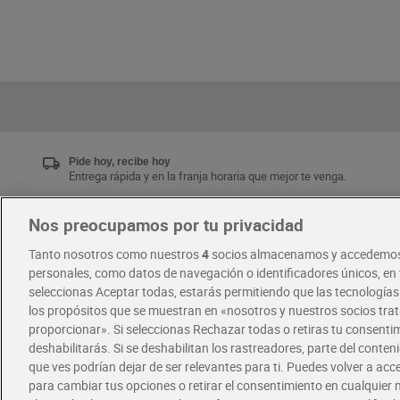
Pide hoy, recibe hoy
Entrega rápida y en la franja horaria que mejor te venga.
Nos preocupamos por tu privacidad
Únete al CLUB Dia
Tanto nosotros como nuestros
4
socios almacenamos y accedemos
Disfruta las ventajas y ofertas exclusivas.
personales, como datos de navegación o identificadores únicos, en t
Descárgate la APP Dia
seleccionas Aceptar todas, estarás permitiendo que las tecnología
los propósitos que se muestran en «nosotros y nuestros socios tr
proporcionar». Si seleccionas Rechazar todas o retiras tu consentim
·
·
RECETAS
COMER MEJOR CADA DIA
deshabilitarás. Si se deshabilitan los rastreadores, parte del conten
que ves podrían dejar de ser relevantes para ti. Puedes volver a ac
para cambiar tus opciones o retirar el consentimiento en cualquie