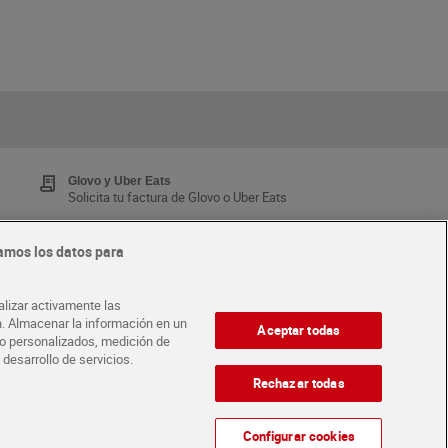
Glovo y Uber Eats
Solicita tu factura de Glovo o Uber Eats
amos los datos para
Tarjeta MaX Dia
Te devuelve hasta 8€/mes de tus compras.
alizar activamente las
¡Solicita tu tarjeta de crédito aquí!
ón. Almacenar la información en un
Aceptar todas
ido personalizados, medición de
 desarrollo de servicios.
·
ABRE TU TIENDA
DIA CORPORATE
Rechazar todas
Configurar cookies
Atención al cliente