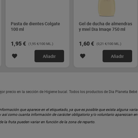
Pasta de dientes Colgate
Gel de ducha de almendras
100 ml
y miel Dia Imaqe 750 ml
1,95 €
1,60 €
(1,95 €/100 ML.)
(0,21 €/100 ML.)
Añadir
Añadir
or precio en la sección de Higiene bucal. Todos los productos de Dia Planeta Beb
ormación que aparece en el etiquetado, ya que es posible que exista alguna variaci
 y así como cuanta información de carácter obligatorio y/o voluntario aparezcan e
 de la fruta pueden variar en función de la zona de reparto.