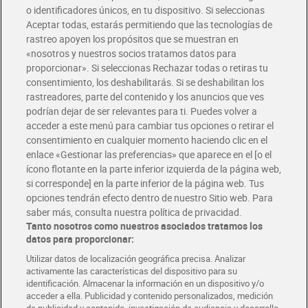
o identificadores únicos, en tu dispositivo. Si seleccionas
Envío gratis por compras superiores a 100€
Aceptar todas, estarás permitiendo que las tecnologías de
Envío estandar por 4,99€
rastreo apoyen los propósitos que se muestran en
«nosotros y nuestros socios tratamos datos para
Glovo y Uber Eats
proporcionar». Si seleccionas Rechazar todas o retiras tu
Solicita tu factura de Glovo o Uber Eats
consentimiento, los deshabilitarás. Si se deshabilitan los
rastreadores, parte del contenido y los anuncios que ves
podrían dejar de ser relevantes para ti. Puedes volver a
Únete al CLUB Dia
acceder a este menú para cambiar tus opciones o retirar el
Disfruta las ventajas y ofertas exclusivas.
consentimiento en cualquier momento haciendo clic en el
Descárgate la APP Dia
enlace «Gestionar las preferencias» que aparece en el [o el
ícono flotante en la parte inferior izquierda de la página web,
Folletos y Tiendas
si corresponde] en la parte inferior de la página web. Tus
Descubre las mejores ofertas y busca tu tienda más cercana
opciones tendrán efecto dentro de nuestro Sitio web. Para
saber más, consulta nuestra política de privacidad.
Tanto nosotros como nuestros asociados tratamos los
Tarjeta MaX Dia
Te devuelve hasta 8€/mes de tus compras.
datos para proporcionar:
¡Solicita tu tarjeta de crédito aquí!
Utilizar datos de localización geográfica precisa. Analizar
activamente las características del dispositivo para su
RECETAS
COMER MEJOR CADA DIA
EMPLEO
identificación. Almacenar la información en un dispositivo y/o
acceder a ella. Publicidad y contenido personalizados, medición
COLABORA CON DIA
ABRE TU TIENDA
DIA CORPORATE