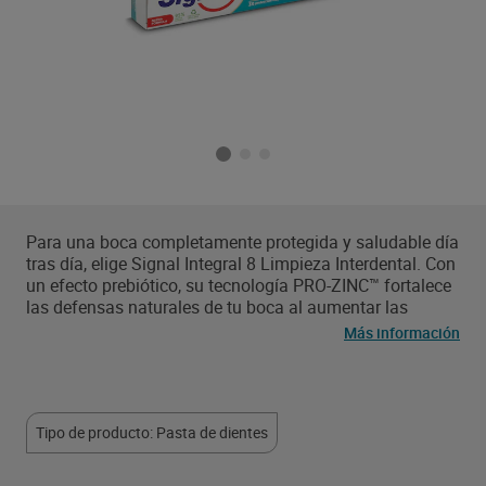
Para una boca completamente protegida y saludable día
tras día, elige Signal Integral 8 Limpieza Interdental. Con
un efecto prebiótico, su tecnología PRO-ZINC™ fortalece
las defensas naturales de tu boca al aumentar las
bacterias beneficiosas y reducir las nocivas. Su nueva
Más información
fórmula elimina 3 veces más placa² y contiene
micropartículas para llegar a los espacios interdentales,
incluso en áreas de difícil acceso. También proporciona
una acción antibacteriana de 24 horas y una protección
Tipo de producto: Pasta de dientes
3 veces más efectiva¹: dientes, encías, mejillas y lengua
saludables. Creado con un 95% de ingredientes
naturales, es adecuado para toda la familia. Esta pasta