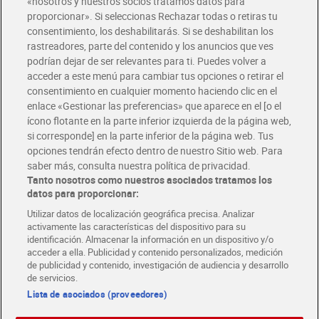
«nosotros y nuestros socios tratamos datos para
Glovo y Uber Eats
proporcionar». Si seleccionas Rechazar todas o retiras tu
Solicita tu factura de Glovo o Uber Eats
consentimiento, los deshabilitarás. Si se deshabilitan los
rastreadores, parte del contenido y los anuncios que ves
podrían dejar de ser relevantes para ti. Puedes volver a
Únete al CLUB Dia
acceder a este menú para cambiar tus opciones o retirar el
Disfruta las ventajas y ofertas exclusivas.
consentimiento en cualquier momento haciendo clic en el
Descárgate la APP Dia
enlace «Gestionar las preferencias» que aparece en el [o el
ícono flotante en la parte inferior izquierda de la página web,
Folletos y Tiendas
si corresponde] en la parte inferior de la página web. Tus
Descubre las mejores ofertas y busca tu tienda más cercana
opciones tendrán efecto dentro de nuestro Sitio web. Para
saber más, consulta nuestra política de privacidad.
Tanto nosotros como nuestros asociados tratamos los
Tarjeta MaX Dia
Te devuelve hasta 8€/mes de tus compras.
datos para proporcionar:
¡Solicita tu tarjeta de crédito aquí!
Utilizar datos de localización geográfica precisa. Analizar
activamente las características del dispositivo para su
RECETAS
COMER MEJOR CADA DIA
EMPLEO
identificación. Almacenar la información en un dispositivo y/o
acceder a ella. Publicidad y contenido personalizados, medición
COLABORA CON DIA
ABRE TU TIENDA
DIA CORPORATE
de publicidad y contenido, investigación de audiencia y desarrollo
de servicios.
Lista de asociados (proveedores)