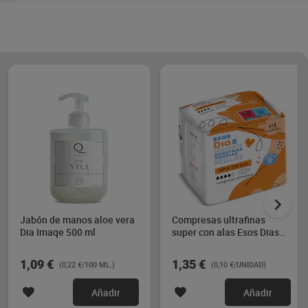
Jabón de manos aloe vera
Compresas ultrafinas
Dia Imaqe 500 ml
super con alas Esos Dias
14 unidades
1,09 €
1,35 €
(0,22 €/100 ML.)
(0,10 €/UNIDAD)
Añadir
Añadir