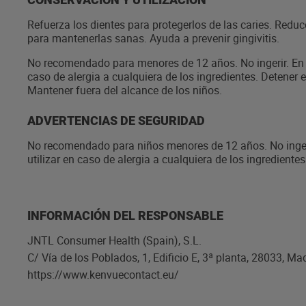
Fortalece el esmalte de los dientes Protege de las caries 
aliento fresco Limpia entre los dientes Protege el blanco 
Refuerza los dientes para protegerlos de las caries. Reduce
para mantenerlas sanas. Ayuda a prevenir gingivitis.
No recomendado para menores de 12 años. No ingerir. En ca
caso de alergia a cualquiera de los ingredientes. Detener e
Mantener fuera del alcance de los niños.
ADVERTENCIAS DE SEGURIDAD
No recomendado para niños menores de 12 años. No ingerir
utilizar en caso de alergia a cualquiera de los ingrediente
irritación bucal. Mantener fuera del alcance de los niños.
INFORMACIÓN DEL RESPONSABLE
JNTL Consumer Health (Spain), S.L.
C/ Vía de los Poblados, 1, Edificio E, 3ª planta, 28033, Ma
https://www.kenvuecontact.eu/