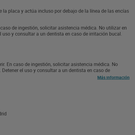
Reduce la placa y el sarro Protege las encías Proporciona un
natural de los dientes Formato: 1 x 500 ml
 la placa y actúa incluso por debajo de la línea de las encías
so de ingestión, solicitar asistencia médica. No utilizar en
l uso y consultar a un dentista en caso de irritación bucal.
. En caso de ingestión, solicitar asistencia médica. No
s. Detener el uso y consultar a un dentista en caso de
Más información
drid