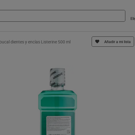
El
ucal dientes y encías Listerine 500 ml
Añadir a mi lista