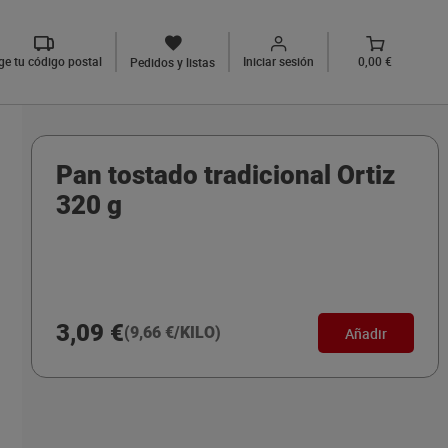
ige tu código postal
Iniciar sesión
0,00 €
Pedidos y listas
Pan tostado tradicional Ortiz
320 g
3,09 €
(9,66 €/KILO)
Añadir