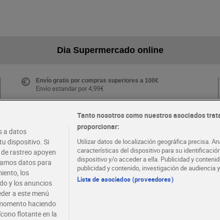
Dia Supermercado online
Envío gratis por compras superiores a 100€
Envío estandar por 4,99€
Tanto nosotros como nuestros asociados trat
proporcionar:
Folletos y Tiendas
 a datos
Descubre las mejores ofertas y busca tu tienda más
u dispositivo. Si
Utilizar datos de localización geográfica precisa. An
cercana
características del dispositivo para su identificaci
s de rastreo apoyen
dispositivo y/o acceder a ella. Publicidad y conten
atamos datos para
publicidad y contenido, investigación de audiencia y
iento, los
·
·
EMPLEO
COLABORA CON DIA
Lista de asociados (proveedores)
ido y los anuncios
ceder a este menú
r momento haciendo
ícono flotante en la