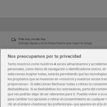
Pide hoy, recibe hoy
Entrega rápida y en la franja horaria que mejor te venga.
Nos preocupamos por tu privacidad
Únete al CLUB Dia
Tanto nosotros como nuestros
4
socios almacenamos y accedemos
Disfruta las ventajas y ofertas exclusivas.
personales, como datos de navegación o identificadores únicos, en t
Descárgate la APP Dia
seleccionas Aceptar todas, estarás permitiendo que las tecnología
los propósitos que se muestran en «nosotros y nuestros socios tr
proporcionar». Si seleccionas Rechazar todas o retiras tu consentim
·
·
RECETAS
COMER MEJOR CADA DIA
deshabilitarás. Si se deshabilitan los rastreadores, parte del conten
que ves podrían dejar de ser relevantes para ti. Puedes volver a ac
para cambiar tus opciones o retirar el consentimiento en cualquie
clic en el enlace «Gestionar las preferencias» que aparece en el [o el 