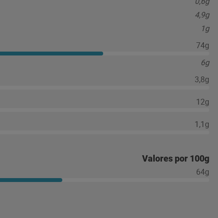
0,6g
4,9g
1g
74g
6g
3,8g
12g
1,1g
Valores por 100g
64g