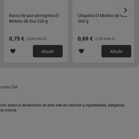
Barra de pan peregrina El
Chapata El Molino de Dia
Molino de Dia 250 g
300 g
0,75 €
0,69 €
(3,00 €/KILO)
(2,30 €/KILO)
Añadir
Añadir
ercados DIA.
ón sobre la declaración en esta web en relación a ingredientes, alérgenos,
n la misma.