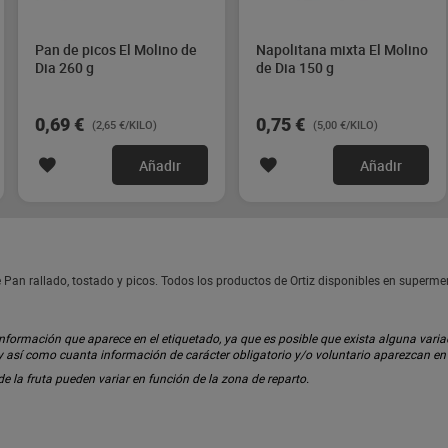
Pan de picos El Molino de
Napolitana mixta El Molino
Dia 260 g
de Dia 150 g
0,69 €
0,75 €
(2,65 €/KILO)
(5,00 €/KILO)
Añadir
Añadir
e Pan rallado, tostado y picos. Todos los productos de Ortiz disponibles en superm
ormación que aparece en el etiquetado, ya que es posible que exista alguna variaci
 y así como cuanta información de carácter obligatorio y/o voluntario aparezcan e
 de la fruta pueden variar en función de la zona de reparto.