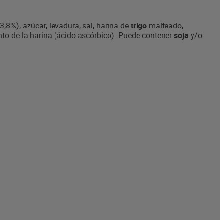
(3,8%), azúcar, levadura, sal, harina de
trigo
malteado,
to de la harina (ácido ascórbico). Puede contener
soja
y/o