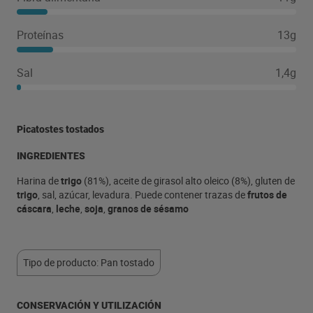
Proteínas
13g
Sal
1,4g
Picatostes tostados
INGREDIENTES
Harina de
trigo
(81%), aceite de girasol alto oleico (8%), gluten de
trigo
, sal, azúcar, levadura. Puede contener trazas de
frutos de
cáscara
,
leche
,
soja
,
granos de sésamo
Tipo de producto: Pan tostado
CONSERVACIÓN Y UTILIZACIÓN