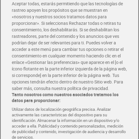
Aceptar todas, estarás permitiendo que las tecnologías de
Envío estandar por 4,99€
rastreo apoyen los propósitos que se muestran en
«nosotros y nuestros socios tratamos datos para
Glovo y Uber Eats
proporcionar». Si seleccionas Rechazar todas o retiras tu
Solicita tu factura de Glovo o Uber Eats
consentimiento, los deshabilitarás. Si se deshabilitan los
rastreadores, parte del contenido y los anuncios que ves
podrían dejar de ser relevantes para ti. Puedes volver a
Únete al CLUB Dia
acceder a este menú para cambiar tus opciones o retirar el
Disfruta las ventajas y ofertas exclusivas.
consentimiento en cualquier momento haciendo clic en el
Descárgate la APP Dia
enlace «Gestionar las preferencias» que aparece en el [o el
ícono flotante en la parte inferior izquierda de la página web,
Folletos y Tiendas
si corresponde] en la parte inferior de la página web. Tus
Descubre las mejores ofertas y busca tu tienda más cercana
opciones tendrán efecto dentro de nuestro Sitio web. Para
saber más, consulta nuestra política de privacidad.
Tanto nosotros como nuestros asociados tratamos los
Tarjeta MaX Dia
Te devuelve hasta 8€/mes de tus compras.
datos para proporcionar:
¡Solicita tu tarjeta de crédito aquí!
Utilizar datos de localización geográfica precisa. Analizar
activamente las características del dispositivo para su
RECETAS
COMER MEJOR CADA DIA
EMPLEO
identificación. Almacenar la información en un dispositivo y/o
acceder a ella. Publicidad y contenido personalizados, medición
COLABORA CON DIA
ABRE TU TIENDA
DIA CORPORATE
de publicidad y contenido, investigación de audiencia y desarrollo
de servicios.