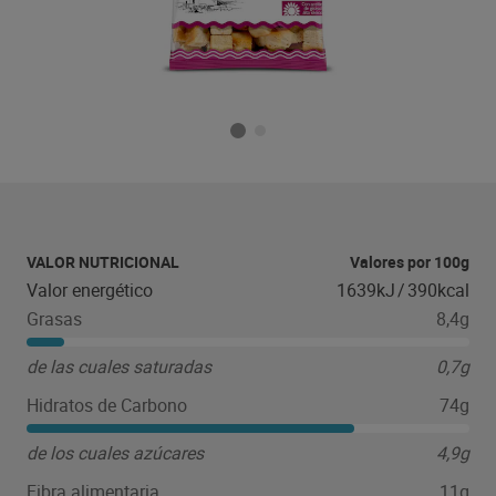
VALOR NUTRICIONAL
Valores por 100g
Valor energético
1639kJ
/
390kcal
Grasas
8,4g
de las cuales saturadas
0,7g
Hidratos de Carbono
74g
de los cuales azúcares
4,9g
Fibra alimentaria
11g