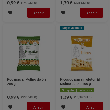
0,99 €
1,79 €
(4,95 €/KILO)
(3,31 €/KILO)
Añadir
Añadir
Mejor valorado
Regañás El Molino de Dia
Picos de pan sin gluten El
250 g
Molino de Dia 100 g
Sin gluten | Sin lactosa
0,99 €
1,39 €
(3,96 €/KILO)
(13,90 €/KILO)
Añadir
Añadir