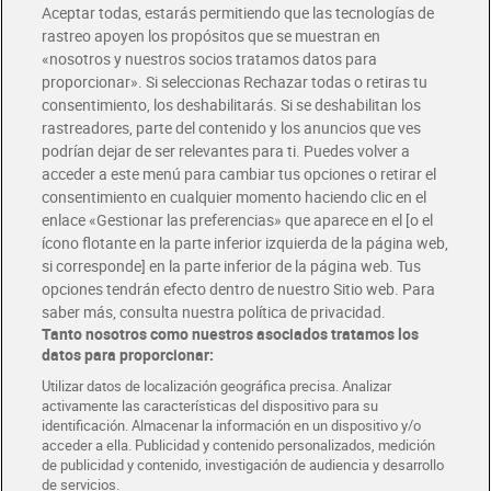
Aceptar todas, estarás permitiendo que las tecnologías de
rastreo apoyen los propósitos que se muestran en
«nosotros y nuestros socios tratamos datos para
proporcionar». Si seleccionas Rechazar todas o retiras tu
consentimiento, los deshabilitarás. Si se deshabilitan los
Mini biscotes El Molino de
Pan tostado El Molino de
rastreadores, parte del contenido y los anuncios que ves
Dia 240 g
Dia 270 g
podrían dejar de ser relevantes para ti. Puedes volver a
1,60 €
1,29 €
(6,67 €/KILO)
(4,78 €/KILO)
acceder a este menú para cambiar tus opciones o retirar el
consentimiento en cualquier momento haciendo clic en el
Añadir
Añadir
enlace «Gestionar las preferencias» que aparece en el [o el
ícono flotante en la parte inferior izquierda de la página web,
si corresponde] en la parte inferior de la página web. Tus
opciones tendrán efecto dentro de nuestro Sitio web. Para
saber más, consulta nuestra política de privacidad.
Tanto nosotros como nuestros asociados tratamos los
datos para proporcionar:
Utilizar datos de localización geográfica precisa. Analizar
activamente las características del dispositivo para su
identificación. Almacenar la información en un dispositivo y/o
acceder a ella. Publicidad y contenido personalizados, medición
de publicidad y contenido, investigación de audiencia y desarrollo
de servicios.