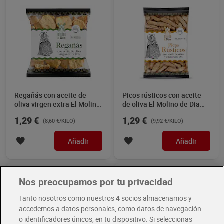
Regañás con aceite de
Picos rústicos con aceite
oliva virgen extra El Molino
de oliva El Molino de Dia
de Dia 150 g
130 g
1,29 €
1,29 €
(8,60 €/KILO)
(9,92 €/KILO)
Añadir
Añadir
Nos preocupamos por tu privacidad
Tanto nosotros como nuestros
4
socios almacenamos y
accedemos a datos personales, como datos de navegación
o identificadores únicos, en tu dispositivo. Si seleccionas