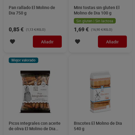
Pan rallado El Molino de
Mini tostas sin gluten El
Dia 750 g
Molino de Dia 100 g
Sin gluten | Sin lactosa
0,85 €
1,69 €
(1,13 €/KILO)
(16,90 €/KILO)
Añadir
Añadir
Mejor valorado
Picos integrales con aceite
Biscotes El Molino de Dia
de oliva El Molino de Dia
540 g
200 g