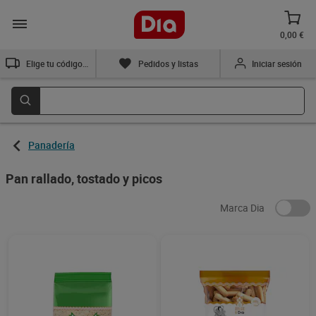
0,00 €
Elige tu código postal
Pedidos y listas
Iniciar sesión
Panadería
Pan rallado, tostado y picos
Marca Dia