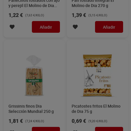
Panecillos tostados con ajo
Pan tostado integral El
y perejil El Molino de Dia
Molino de Dia 270 g
160 g
1,22 €
1,39 €
(7,63 €/KILO)
(5,15 €/KILO)
Añadir
Añadir
Grissinis finos Dia
Picatostes fritos El Molino
Selección Mundial 250 g
de Dia 75 g
1,81 €
0,69 €
(7,24 €/KILO)
(9,20 €/KILO)