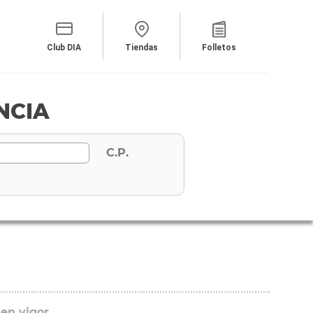
Club DIA
Tiendas
Folletos
ENCIA
C.P.
 en vigor