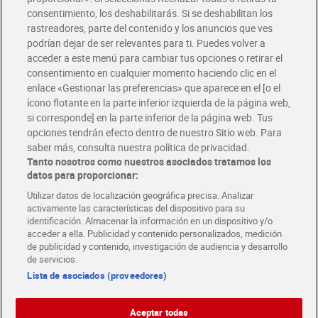
Solicita tu factura de Glovo o Uber Eats
consentimiento, los deshabilitarás. Si se deshabilitan los
rastreadores, parte del contenido y los anuncios que ves
podrían dejar de ser relevantes para ti. Puedes volver a
Únete al CLUB Dia
acceder a este menú para cambiar tus opciones o retirar el
Disfruta las ventajas y ofertas exclusivas.
consentimiento en cualquier momento haciendo clic en el
Descárgate la APP Dia
enlace «Gestionar las preferencias» que aparece en el [o el
ícono flotante en la parte inferior izquierda de la página web,
Folletos y Tiendas
si corresponde] en la parte inferior de la página web. Tus
Descubre las mejores ofertas y busca tu tienda más cercana
opciones tendrán efecto dentro de nuestro Sitio web. Para
saber más, consulta nuestra política de privacidad.
Tanto nosotros como nuestros asociados tratamos los
Tarjeta MaX Dia
Te devuelve hasta 8€/mes de tus compras.
datos para proporcionar:
¡Solicita tu tarjeta de crédito aquí!
Utilizar datos de localización geográfica precisa. Analizar
activamente las características del dispositivo para su
RECETAS
COMER MEJOR CADA DIA
EMPLEO
identificación. Almacenar la información en un dispositivo y/o
acceder a ella. Publicidad y contenido personalizados, medición
COLABORA CON DIA
ABRE TU TIENDA
DIA CORPORATE
de publicidad y contenido, investigación de audiencia y desarrollo
de servicios.
Lista de asociados (proveedores)
Aceptar todas