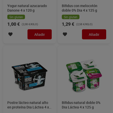
Yogur natural azucarado
Bífidus con melocotón
Danone 4 x 120 g
doble 0% Dia 4 x 125 g
Sin gluten
Sin gluten
1,00 €
1,29 €
(2,08 €/KILO)
(2,58 €/KILO)
Añadir
Añadir
Postre lácteo natural alto
Bífidus natural doble 0%
en proteína Dia Láctea 4 x
Dia Láctea 4 x 125 g
120 g