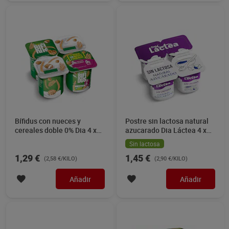
Bífidus con nueces y
Postre sin lactosa natural
cereales doble 0% Dia 4 x
azucarado Dia Láctea 4 x
125 g
125 g
Sin lactosa
1,29 €
1,45 €
(2,58 €/KILO)
(2,90 €/KILO)
Añadir
Añadir