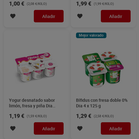
1,00 €
1,99 €
(2,08 €/KILO)
(1,99 €/KILO)
Añadir
Añadir
Mejor valorado
Yogur desnatado sabor
Bífidus con fresa doble 0%
limón, fresa y piña Dia
Dia 4 x 125 g
Láctea 6 x 125 g
1,19 €
1,29 €
(1,59 €/KILO)
(2,58 €/KILO)
Añadir
Añadir