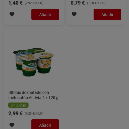
1,40 €
0,79 €
(2,92 €/KILO)
(1,58 €/KILO)
Añadir
Añadir
Bífidus desnatado con
melocotón Activia 4 x 120 g
Sin gluten
2,99 €
(6,23 €/KILO)
Añadir