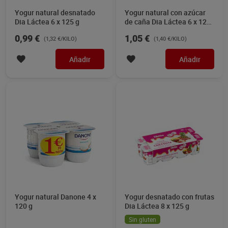
Yogur natural desnatado
Yogur natural con azúcar
Dia Láctea 6 x 125 g
de caña Dia Láctea 6 x 125
g
0,99 €
1,05 €
(1,32 €/KILO)
(1,40 €/KILO)
Añadir
Añadir
Yogur natural Danone 4 x
Yogur desnatado con frutas
120 g
Dia Láctea 8 x 125 g
Sin gluten