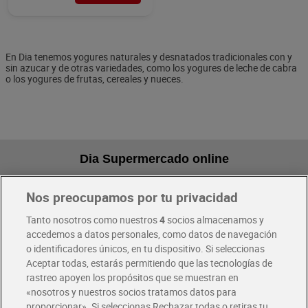
En Dia tenemos yogures naturales y desnatados tradicionales con y
sin azucar y de otras variedades, como los yogures de leche de cabra
o los yogures de frutas, cereales y nueces.
Dia Supermercado online
Nos preocupamos por tu privacidad
Pide hoy, recibe hoy
Entrega rápida y en la franja horaria que mejor te venga.
Tanto nosotros como nuestros
4
socios almacenamos y
accedemos a datos personales, como datos de navegación
o identificadores únicos, en tu dispositivo. Si seleccionas
Envío gratis por compras superiores a 100€
Aceptar todas, estarás permitiendo que las tecnologías de
Envío estandar por 4,99€
rastreo apoyen los propósitos que se muestran en
«nosotros y nuestros socios tratamos datos para
Glovo y Uber Eats
proporcionar». Si seleccionas Rechazar todas o retiras tu