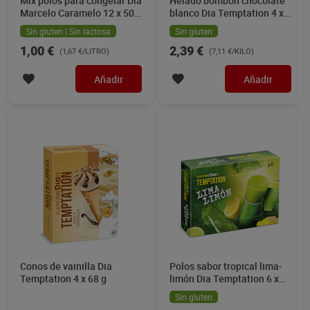
Mix polos para congelar Dia
Helado bombón chocolate
Marcelo Caramelo 12 x 50
blanco Dia Temptation 4 x
ml
84 g
Sin gluten | Sin lactosa
Sin gluten
1,00 €
2,39 €
(1,67 €/LITRO)
(7,11 €/KILO)
Añadir
Añadir
Conos de vainilla Dia
Polos sabor tropical lima-
Temptation 4 x 68 g
limón Dia Temptation 6 x
112 g
Sin gluten