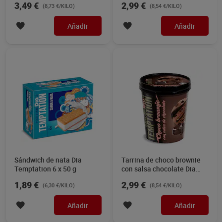
3,49 €
2,99 €
(8,73 €/KILO)
(8,54 €/KILO)
Añadir
Añadir
Sándwich de nata Dia
Tarrina de choco brownie
Temptation 6 x 50 g
con salsa chocolate Dia
Temptation 350 g
1,89 €
2,99 €
(6,30 €/KILO)
(8,54 €/KILO)
Añadir
Añadir