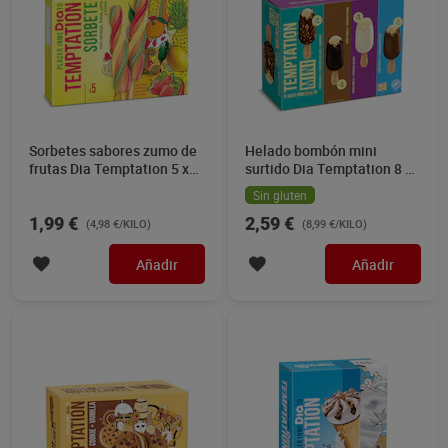
Sorbetes sabores zumo de
Helado bombón mini
frutas Dia Temptation 5 x
surtido Dia Temptation 8 x
80 g
36 g
Sin gluten
1,99 €
2,59 €
(4,98 €/KILO)
(8,99 €/KILO)
Añadir
Añadir