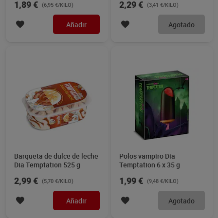
1,89 €
2,29 €
(6,95 €/KILO)
(3,41 €/KILO)
Añadir
Agotado
Barqueta de dulce de leche
Polos vampiro Dia
Dia Temptation 525 g
Temptation 6 x 35 g
2,99 €
1,99 €
(5,70 €/KILO)
(9,48 €/KILO)
Añadir
Agotado