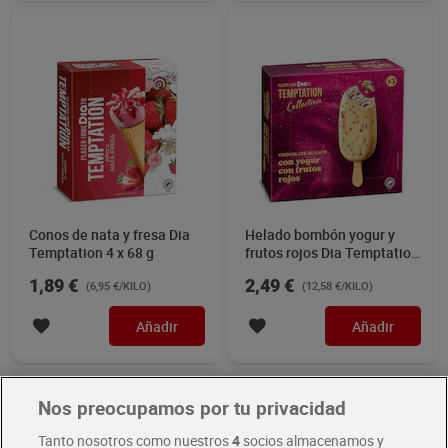
Conos de nata y fresa Dia
Helado bombón yogur y
Temptation 4 x 68 g
frutos rojos Dia Temptation
3 x 66 g
1,89 €
2,49 €
(6,95 €/KILO)
(12,58 €/KILO)
Añadir
Añadir
Nos preocupamos por tu privacidad
Tanto nosotros como nuestros
4
socios almacenamos y