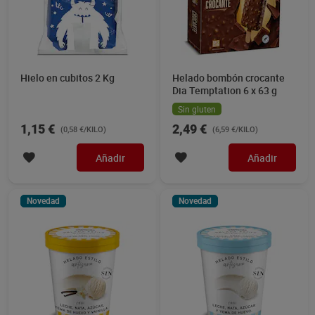
Hielo en cubitos 2 Kg
Helado bombón crocante
Dia Temptation 6 x 63 g
Sin gluten
1,15 €
2,49 €
(0,58 €/KILO)
(6,59 €/KILO)
Añadir
Añadir
Novedad
Novedad