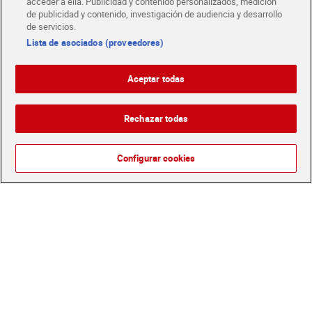
acceder a ella. Publicidad y contenido personalizados, medición
de publicidad y contenido, investigación de audiencia y desarrollo
de servicios.
Lista de asociados (proveedores)
Conos cookies Dia
Helados sabor yogur y
Temptation 4 x 65 g
fresa Dia Temptation 6 x 43
Aceptar todas
g
Sin gluten
2,10 €
2,29 €
(8,08 €/KILO)
(6,54 €/KILO)
Rechazar todas
Añadir
Añadir
Configurar cookies