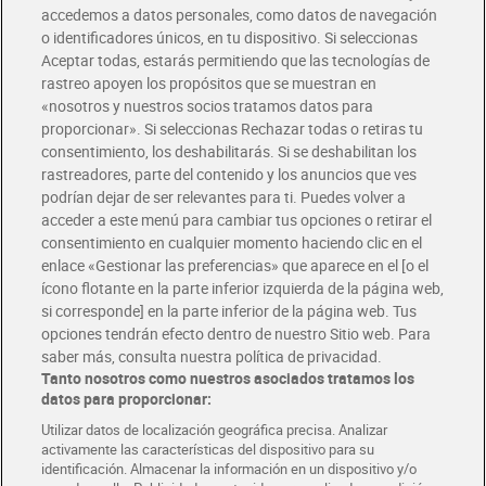
accedemos a datos personales, como datos de navegación
o identificadores únicos, en tu dispositivo. Si seleccionas
Aceptar todas, estarás permitiendo que las tecnologías de
rastreo apoyen los propósitos que se muestran en
«nosotros y nuestros socios tratamos datos para
proporcionar». Si seleccionas Rechazar todas o retiras tu
consentimiento, los deshabilitarás. Si se deshabilitan los
Sándwich maxi duo Dia
Helado mini bombón
rastreadores, parte del contenido y los anuncios que ves
Temptation 4 x 100 g
almendrado Dia
podrían dejar de ser relevantes para ti. Puedes volver a
Temptation 6 x 36 g
Sin gluten
acceder a este menú para cambiar tus opciones o retirar el
2,99 €
2,69 €
consentimiento en cualquier momento haciendo clic en el
(7,48 €/KILO)
(12,45 €/KILO)
enlace «Gestionar las preferencias» que aparece en el [o el
Añadir
Añadir
ícono flotante en la parte inferior izquierda de la página web,
si corresponde] en la parte inferior de la página web. Tus
opciones tendrán efecto dentro de nuestro Sitio web. Para
saber más, consulta nuestra política de privacidad.
Tanto nosotros como nuestros asociados tratamos los
datos para proporcionar:
Utilizar datos de localización geográfica precisa. Analizar
activamente las características del dispositivo para su
identificación. Almacenar la información en un dispositivo y/o