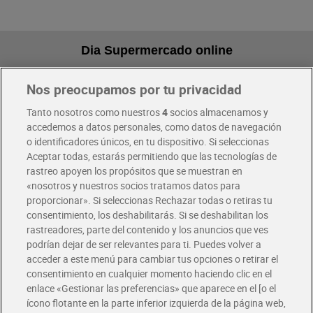
Dia Supermercado online
Nos preocupamos por tu privacidad
Pide hoy, recibe hoy
Entrega rápida y en la franja horaria que mejor te venga.
Tanto nosotros como nuestros
4
socios almacenamos y
accedemos a datos personales, como datos de navegación
o identificadores únicos, en tu dispositivo. Si seleccionas
Envío gratis por compras superiores a 100€
Aceptar todas, estarás permitiendo que las tecnologías de
Envío estandar por 4,99€
rastreo apoyen los propósitos que se muestran en
«nosotros y nuestros socios tratamos datos para
Glovo y Uber Eats
proporcionar». Si seleccionas Rechazar todas o retiras tu
Solicita tu factura de Glovo o Uber Eats
consentimiento, los deshabilitarás. Si se deshabilitan los
rastreadores, parte del contenido y los anuncios que ves
podrían dejar de ser relevantes para ti. Puedes volver a
Únete al CLUB Dia
acceder a este menú para cambiar tus opciones o retirar el
Disfruta las ventajas y ofertas exclusivas.
consentimiento en cualquier momento haciendo clic en el
Descárgate la APP Dia
enlace «Gestionar las preferencias» que aparece en el [o el
ícono flotante en la parte inferior izquierda de la página web,
Folletos y Tiendas