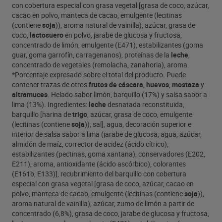
con cobertura especial con grasa vegetal [grasa de coco, azúcar,
cacao en polvo, manteca de cacao, emulgente (lecitinas
(contiene
soja
)), aroma natural de vainilla), azúcar, grasa de
coco,
lactosuero
en polvo, jarabe de glucosa y fructosa,
concentrado de limón, emulgente (E471), estabilizantes (goma
guar, goma garrofín, carragenanos), proteínas de la
leche
,
concentrado de vegetales (remolacha, zanahoria), aroma.
*Porcentaje expresado sobre el total del producto. Puede
contener trazas de otros
frutos de cáscara
,
huevos
,
mostaza
y
altramuces
. Helado sabor limón, barquillo (17%) y salsa sabor a
lima (13%). Ingredientes:
leche
desnatada reconstituida,
barquillo [harina de
trigo
, azúcar, grasa de coco, emulgente
(lecitinas (contiene
soja
)), sal], agua, decoración superior e
interior de salsa sabor a lima (jarabe de glucosa, agua, azúcar,
almidón de maíz, corrector de acidez (ácido cítrico),
estabilizantes (pectinas, goma xantana), conservadores (E202,
E211), aroma, antioxidante (ácido ascórbico), colorantes
(E161b, E133)], recubrimiento del barquillo con cobertura
especial con grasa vegetal [grasa de coco, azúcar, cacao en
polvo, manteca de cacao, emulgente (lecitinas (contiene
soja
)),
aroma natural de vainilla), azúcar, zumo de limón a partir de
concentrado (6,8%), grasa de coco, jarabe de glucosa y fructosa,