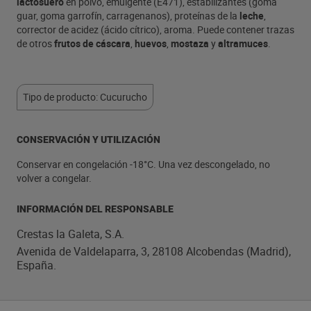
lactosuero
en polvo, emulgente (E471), estabilizantes (goma
guar, goma garrofín, carragenanos), proteínas de la
leche
,
corrector de acidez (ácido cítrico), aroma. Puede contener trazas
de otros
frutos de cáscara
,
huevos
,
mostaza
y
altramuces
.
Tipo de producto: Cucurucho
CONSERVACIÓN Y UTILIZACIÓN
Conservar en congelación -18°C. Una vez descongelado, no
volver a congelar.
INFORMACIÓN DEL RESPONSABLE
Crestas la Galeta, S.A.
Avenida de Valdelaparra, 3, 28108 Alcobendas (Madrid),
España.