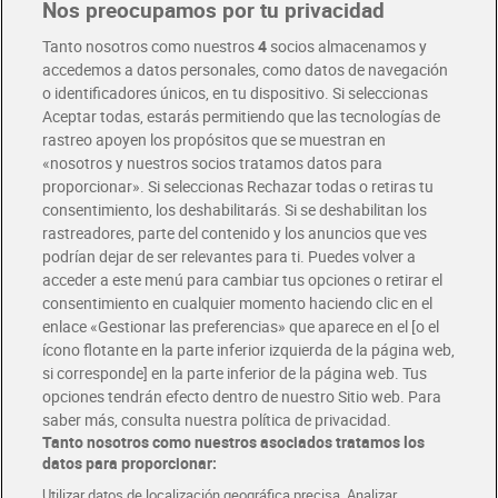
Nos preocupamos por tu privacidad
Pide hoy, recibe hoy
Entrega rápida y en la franja horaria que mejor te venga.
Tanto nosotros como nuestros
4
socios almacenamos y
accedemos a datos personales, como datos de navegación
o identificadores únicos, en tu dispositivo. Si seleccionas
Envío gratis por compras superiores a 100€
Aceptar todas, estarás permitiendo que las tecnologías de
Envío estandar por 4,99€
rastreo apoyen los propósitos que se muestran en
«nosotros y nuestros socios tratamos datos para
Glovo y Uber Eats
proporcionar». Si seleccionas Rechazar todas o retiras tu
Solicita tu factura de Glovo o Uber Eats
consentimiento, los deshabilitarás. Si se deshabilitan los
rastreadores, parte del contenido y los anuncios que ves
podrían dejar de ser relevantes para ti. Puedes volver a
Únete al CLUB Dia
acceder a este menú para cambiar tus opciones o retirar el
Disfruta las ventajas y ofertas exclusivas.
consentimiento en cualquier momento haciendo clic en el
Descárgate la APP Dia
enlace «Gestionar las preferencias» que aparece en el [o el
ícono flotante en la parte inferior izquierda de la página web,
Folletos y Tiendas
si corresponde] en la parte inferior de la página web. Tus
Descubre las mejores ofertas y busca tu tienda más cercana
opciones tendrán efecto dentro de nuestro Sitio web. Para
saber más, consulta nuestra política de privacidad.
Tanto nosotros como nuestros asociados tratamos los
Tarjeta MaX Dia
Te devuelve hasta 8€/mes de tus compras.
datos para proporcionar:
¡Solicita tu tarjeta de crédito aquí!
Utilizar datos de localización geográfica precisa. Analizar