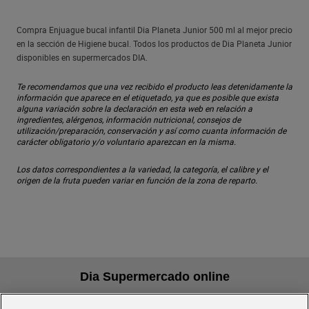
Compra Enjuague bucal infantil Dia Planeta Junior 500 ml al mejor precio
en la sección de Higiene bucal. Todos los productos de Dia Planeta Junior
disponibles en supermercados DIA.
Te recomendamos que una vez recibido el producto leas detenidamente la
información que aparece en el etiquetado, ya que es posible que exista
alguna variación sobre la declaración en esta web en relación a
ingredientes, alérgenos, información nutricional, consejos de
utilización/preparación, conservación y así como cuanta información de
carácter obligatorio y/o voluntario aparezcan en la misma.
Los datos correspondientes a la variedad, la categoría, el calibre y el
origen de la fruta pueden variar en función de la zona de reparto.
Dia Supermercado online