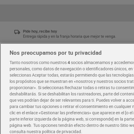
Pide hoy, recibe hoy
Entrega rápida y en la franja horaria que mejor te venga.
Nos preocupamos por tu privacidad
Únete al CLUB Dia
Tanto nosotros como nuestros
4
socios almacenamos y accedemos
Disfruta las ventajas y ofertas exclusivas.
personales, como datos de navegación o identificadores únicos, en t
Descárgate la APP Dia
seleccionas Aceptar todas, estarás permitiendo que las tecnología
los propósitos que se muestran en «nosotros y nuestros socios tr
proporcionar». Si seleccionas Rechazar todas o retiras tu consentim
·
·
RECETAS
COMER MEJOR CADA DIA
deshabilitarás. Si se deshabilitan los rastreadores, parte del conten
que ves podrían dejar de ser relevantes para ti. Puedes volver a ac
para cambiar tus opciones o retirar el consentimiento en cualquie
clic en el enlace «Gestionar las preferencias» que aparece en el [o el 
parte inferior izquierda de la página web, si corresponde] en la parte 
página web. Tus opciones tendrán efecto dentro de nuestro Sitio w
consulta nuestra política de privacidad.
Política de privacidad
Política de cookies
A