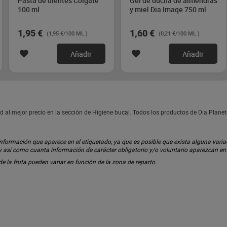
Pasta de dientes Colgate
Gel de ducha de almendras
100 ml
y miel Dia Imaqe 750 ml
1,95 €
1,60 €
(1,95 €/100 ML.)
(0,21 €/100 ML.)
Añadir
Añadir
d al mejor precio en la sección de Higiene bucal. Todos los productos de Dia Plane
ormación que aparece en el etiquetado, ya que es posible que exista alguna variaci
 y así como cuanta información de carácter obligatorio y/o voluntario aparezcan e
 de la fruta pueden variar en función de la zona de reparto.