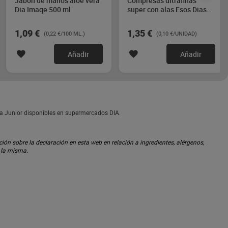
Jabón de manos aloe vera
Compresas ultrafinas
Dia Imaqe 500 ml
super con alas Esos Dias
14 unidades
1,09 €
1,35 €
(0,22 €/100 ML.)
(0,10 €/UNIDAD)
Añadir
Añadir
ta Junior disponibles en supermercados DIA.
ón sobre la declaración en esta web en relación a ingredientes, alérgenos,
n la misma.