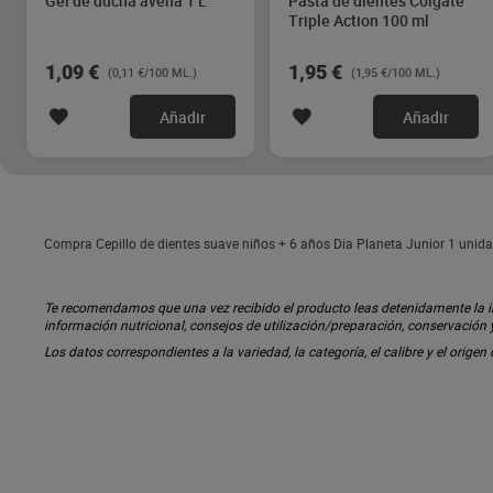
Gel de ducha avena 1 L
Pasta de dientes Colgate
Triple Action 100 ml
1,09 €
1,95 €
(0,11 €/100 ML.)
(1,95 €/100 ML.)
Añadir
Añadir
Compra Cepillo de dientes suave niños + 6 años Dia Planeta Junior 1 unida
Te recomendamos que una vez recibido el producto leas detenidamente la inf
información nutricional, consejos de utilización/preparación, conservación
Los datos correspondientes a la variedad, la categoría, el calibre y el origen