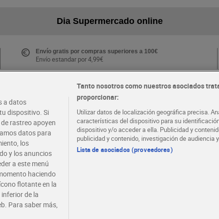
Dia Supermercado online
Envío gratis por compras superiores a 100€
Envío estandar por 4,99€
Tanto nosotros como nuestros asociados trat
proporcionar:
Folletos y Tiendas
 a datos
Descubre las mejores ofertas y busca tu tienda más
u dispositivo. Si
Utilizar datos de localización geográfica precisa. An
cercana
características del dispositivo para su identificaci
s de rastreo apoyen
dispositivo y/o acceder a ella. Publicidad y conten
atamos datos para
publicidad y contenido, investigación de audiencia y
iento, los
·
·
EMPLEO
COLABORA CON DIA
Lista de asociados (proveedores)
ido y los anuncios
ceder a este menú
r momento haciendo
ícono flotante en la
inferior de la
eb. Para saber más,
viso legal
Condiciones de compra