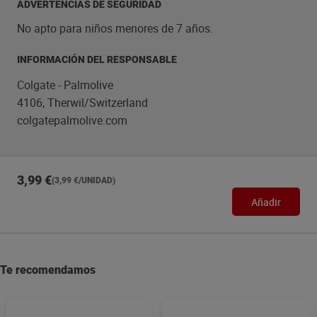
ADVERTENCIAS DE SEGURIDAD
plastico reciclado y viene en un envase de carton
reciclable. Asimismo, ha sido fabricado de manera
No apto para niños menores de 7 años.
responsable, puedes obtener más información visitando
colgate-palmolive.com/responsibly-made. Cuida tu
INFORMACIÓN DEL RESPONSABLE
deslumbrante sonrisa cada vez que te laves los dientes
con el cepillo de dientes Colgate 360 Deep Clean. Los
Colgate - Palmolive
dentistas e higienistas recomiendan cambiar el cepillo
4106, Therwil/Switzerland
de dientes cada 3 meses.
colgatepalmolive.com
3,99 €
(3,99 €/UNIDAD)
Añadir
Te recomendamos