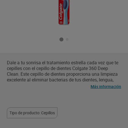
Dale a tu sonrisa el tratamiento estrella cada vez que te
cepilles con el cepillo de dientes Colgate 360 Deep
Clean. Este cepillo de dientes proporciona una limpieza
excelente al eliminar bacterias de tus dientes, lengua,
mejillas y encías. Además, este cepillo de dientes
Más información
manual tiene filamentos interdentales que ayudan a
limpiar enre los dientes y a lo largo de la línea de las
encías. Sus copas pulidoras estan diseñadas para para
eliminar más placa y manchas en comparación con un
Tipo de producto: Cepillos
cepillo común con filamentos de corte plano, para una
sonrisa brillante de la que te sentirás orgulloso. Este
cepillo manual tiene un mango hecho con un 40% de