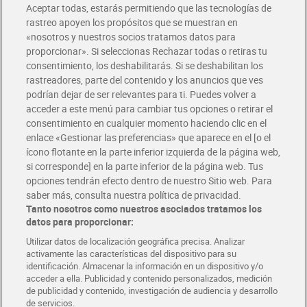
Aceptar todas, estarás permitiendo que las tecnologías de
Envío estandar por 4,99€
rastreo apoyen los propósitos que se muestran en
«nosotros y nuestros socios tratamos datos para
Glovo y Uber Eats
proporcionar». Si seleccionas Rechazar todas o retiras tu
Solicita tu factura de Glovo o Uber Eats
consentimiento, los deshabilitarás. Si se deshabilitan los
rastreadores, parte del contenido y los anuncios que ves
podrían dejar de ser relevantes para ti. Puedes volver a
Únete al CLUB Dia
acceder a este menú para cambiar tus opciones o retirar el
Disfruta las ventajas y ofertas exclusivas.
consentimiento en cualquier momento haciendo clic en el
Descárgate la APP Dia
enlace «Gestionar las preferencias» que aparece en el [o el
ícono flotante en la parte inferior izquierda de la página web,
Folletos y Tiendas
si corresponde] en la parte inferior de la página web. Tus
Descubre las mejores ofertas y busca tu tienda más cercana
opciones tendrán efecto dentro de nuestro Sitio web. Para
saber más, consulta nuestra política de privacidad.
Tanto nosotros como nuestros asociados tratamos los
Tarjeta MaX Dia
Te devuelve hasta 8€/mes de tus compras.
datos para proporcionar:
¡Solicita tu tarjeta de crédito aquí!
Utilizar datos de localización geográfica precisa. Analizar
activamente las características del dispositivo para su
RECETAS
COMER MEJOR CADA DIA
EMPLEO
identificación. Almacenar la información en un dispositivo y/o
acceder a ella. Publicidad y contenido personalizados, medición
COLABORA CON DIA
ABRE TU TIENDA
DIA CORPORATE
de publicidad y contenido, investigación de audiencia y desarrollo
de servicios.