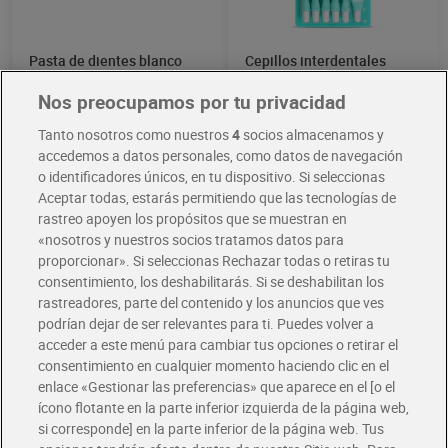
Pasta de dientes blanco
Cepillos interdentales
polar Licor del polo 75 ml
extrafinos Dia Imaqe 6
unidades
Nos preocupamos por tu privacidad
1,89 €
1,50 €
(2,52 €/100 ML.)
(0,25 €/UNIDAD)
Tanto nosotros como nuestros
4
socios almacenamos y
Añadir
Añadir
accedemos a datos personales, como datos de navegación
o identificadores únicos, en tu dispositivo. Si seleccionas
Aceptar todas, estarás permitiendo que las tecnologías de
rastreo apoyen los propósitos que se muestran en
«nosotros y nuestros socios tratamos datos para
proporcionar». Si seleccionas Rechazar todas o retiras tu
consentimiento, los deshabilitarás. Si se deshabilitan los
rastreadores, parte del contenido y los anuncios que ves
podrían dejar de ser relevantes para ti. Puedes volver a
acceder a este menú para cambiar tus opciones o retirar el
consentimiento en cualquier momento haciendo clic en el
enlace «Gestionar las preferencias» que aparece en el [o el
ícono flotante en la parte inferior izquierda de la página web,
Pasta de dientes para
Pasta de dientes
si corresponde] en la parte inferior de la página web. Tus
niños + 2 años Dia Planeta
blanqueadora carbón