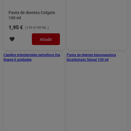
Pasta de dientes Colgate
Enjuague bucal
100 ml
blanqueador Dia Imaqe 500
ml
1,95 €
1,40 €
(1,95 €/100 ML.)
(0,28 €/100 ML.)
Añadir
Añadir
Cepillos interdentales
Pasta de dientes
extrafinos Dia Imaqe 6
blanqueadora bicarbonato
unidades
Signal 100 ml