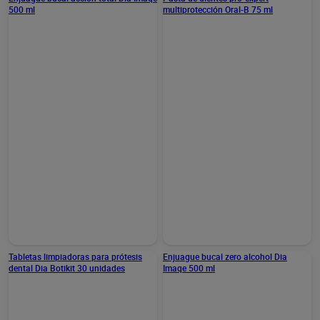
Enjuague bucal acción total
Pasta de dientes pro-
Dia Imaqe 500 ml
expert multiprotección
Oral-B 75 ml
1,50 €
2,85 €
(0,30 €/100 ML.)
(3,80 €/100 ML.)
Añadir
Añadir
Enjuague bucal zero alcohol Dia
Imaqe 500 ml