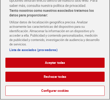
opciones tendrán efecto dentro de nuestro Sitio web. Para
Bebé 75 ml
vegetal Ecocert Dia Imaqe
saber más, consulta nuestra política de privacidad.
0,95 €
2,10 €
(1,27 €/100 ML.)
(2,80 €/100 ML.)
75 ml
Tanto nosotros como nuestros asociados tratamos los
datos para proporcionar:
Añadir
Agotado
Utilizar datos de localización geográfica precisa. Analizar
activamente las características del dispositivo para su
identificación. Almacenar la información en un dispositivo y/o
acceder a ella. Publicidad y contenido personalizados, medición
de publicidad y contenido, investigación de audiencia y desarrollo
de servicios.
Lista de asociados (proveedores)
Aceptar todas
Rechazar todas
Pasta de dientes sensibles
Arcos dentales sabor
Dia Imaqe 75 ml
menta Dia Imaqe 30
Configurar cookies
unidades
1,50 €
0,90 €
(2,00 €/100 ML.)
(0,03 €/UNIDAD)
Añadir
Añadir