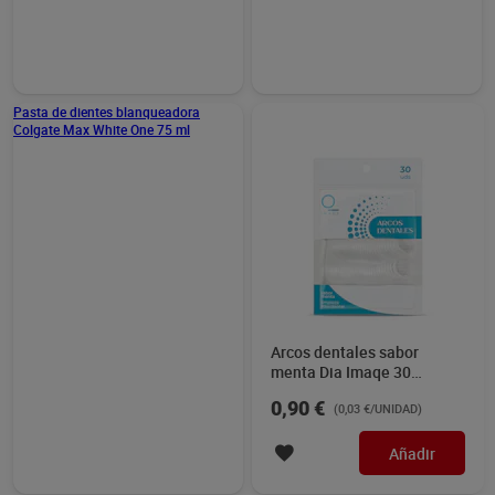
1,50 €
1,95 €
(0,25 €/UNIDAD)
(1,95 €/100 ML.)
Añadir
Añadir
Pasta de dientes
Arcos dentales sabor
blanqueadora Colgate Max
menta Dia Imaqe 30
White One 75 ml
unidades
2,59 €
0,90 €
(3,45 €/100 ML.)
(0,03 €/UNIDAD)
Añadir
Añadir