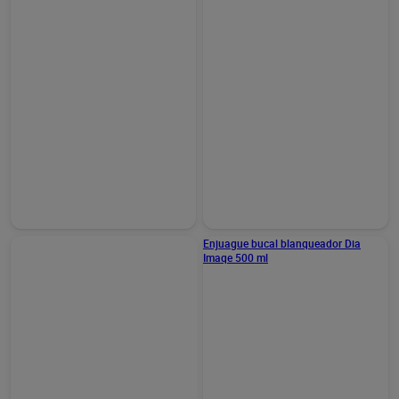
Tabletas limpiadoras para
prótesis dental Dia Botikit
30 unidades
2,30 €
(0,08 €/UNIDAD)
Añadir