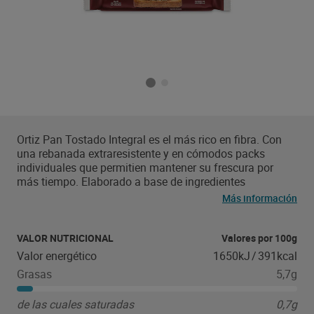
Ortiz Pan Tostado Integral es el más rico en fibra. Con
una rebanada extraresistente y en cómodos packs
individuales que permitien mantener su frescura por
más tiempo. Elaborado a base de ingredientes
seleccionados y con un lento y cuidadoso proceso de
Más información
horneado, los maestros panaderos de Ortiz consiguen
un pan tostado sabroso, ligero y extra crujiente.
VALOR NUTRICIONAL
Valores por 100g
Valor energético
1650kJ
/
391kcal
Grasas
5,7g
de las cuales saturadas
0,7g