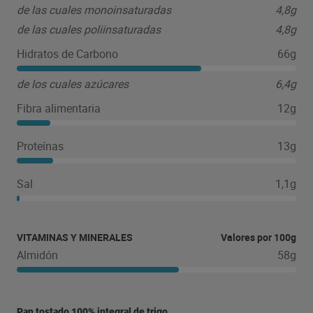
de las cuales monoinsaturadas
4,8g
de las cuales poliinsaturadas
4,8g
Hidratos de Carbono
66g
de los cuales azúcares
6,4g
Fibra alimentaria
12g
Proteínas
13g
Sal
1,1g
VITAMINAS Y MINERALES
Valores por 100g
Almidón
58g
Pan tostado 100% integral de trigo.