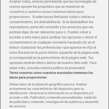
Aceptar todas, estarás permitiendo que las tecnologías de
Envío estandar por 4,99€
rastreo apoyen los propósitos que se muestran en
«nosotros y nuestros socios tratamos datos para
Glovo y Uber Eats
proporcionar». Si seleccionas Rechazar todas o retiras tu
Solicita tu factura de Glovo o Uber Eats
consentimiento, los deshabilitarás. Si se deshabilitan los
rastreadores, parte del contenido y los anuncios que ves
podrían dejar de ser relevantes para ti. Puedes volver a
Únete al CLUB Dia
acceder a este menú para cambiar tus opciones o retirar el
Disfruta las ventajas y ofertas exclusivas.
consentimiento en cualquier momento haciendo clic en el
Descárgate la APP Dia
enlace «Gestionar las preferencias» que aparece en el [o el
ícono flotante en la parte inferior izquierda de la página web,
Folletos y Tiendas
si corresponde] en la parte inferior de la página web. Tus
Descubre las mejores ofertas y busca tu tienda más cercana
opciones tendrán efecto dentro de nuestro Sitio web. Para
saber más, consulta nuestra política de privacidad.
Tanto nosotros como nuestros asociados tratamos los
Tarjeta MaX Dia
Te devuelve hasta 8€/mes de tus compras.
datos para proporcionar:
¡Solicita tu tarjeta de crédito aquí!
Utilizar datos de localización geográfica precisa. Analizar
activamente las características del dispositivo para su
RECETAS
COMER MEJOR CADA DIA
EMPLEO
identificación. Almacenar la información en un dispositivo y/o
acceder a ella. Publicidad y contenido personalizados, medición
COLABORA CON DIA
ABRE TU TIENDA
DIA CORPORATE
de publicidad y contenido, investigación de audiencia y desarrollo
de servicios.