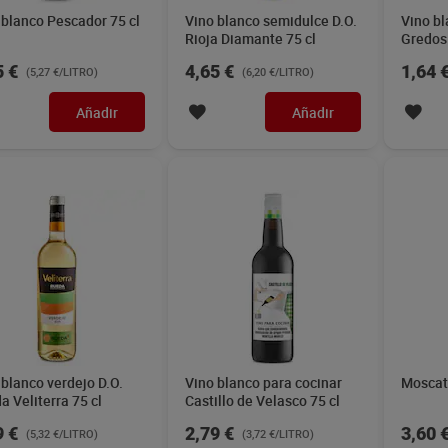
9 €
2,79 €
3,60 
(5,32 €/LITRO)
(3,72 €/LITRO)
Añadir
Añadir
 blanco verdejo D.O.
Frizzante blanco
Vino ma
a Pata negra 75 cl
Condominium 75 cl
75 cl
0 €
2,85 €
4,95 
(8,00 €/LITRO)
(3,80 €/LITRO)
Añadir
Añadir