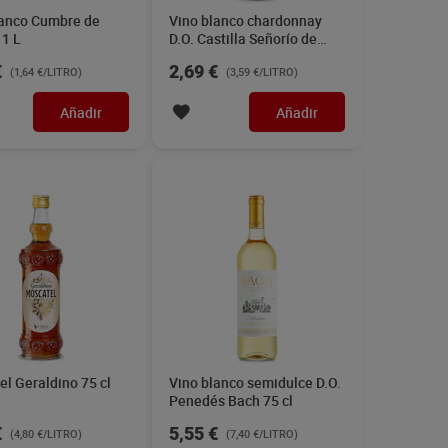
€
5,55 €
(4,80 €/LITRO)
(7,40 €/LITRO)
Añadir
Añadir
nzanilla Muy fina
Vino blanco chardonnay
D.O. Navarra Viña Ardanche
75 cl
€
2,79 €
(6,60 €/LITRO)
(3,72 €/LITRO)
Añadir
Añadir