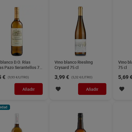
 blanco barrica
Vino fino Singular 75 cl
Vino bl
nesa Señorío de
Rueda 
be 75 cl
9 €
3,25 €
6,65 
(2,92 €/LITRO)
(4,33 €/LITRO)
Añadir
Añadir