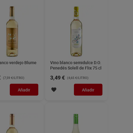
anco verdejo D.O.
Vino frizzante verde Fizzy
Cvne 75 cl
75 cl
€
3,25 €
(8,87 €/LITRO)
(4,33 €/LITRO)
Añadir
Añadir