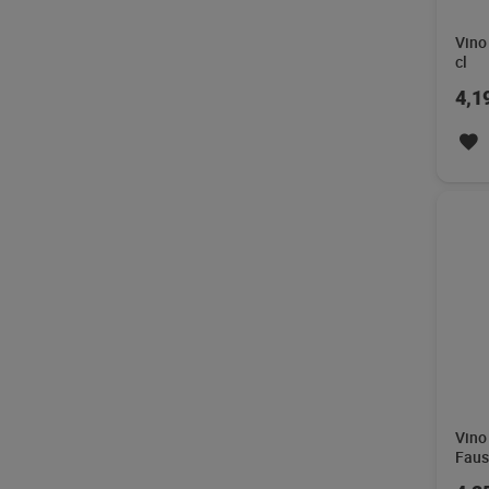
Faus
4,2
Vino
Singu
5,9