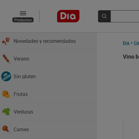
Productos
Novedades y recomendados
Verano
Vino
Rías
Sin gluten
7,9
Frutas
Verduras
Carnes