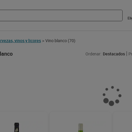
El
 blanco albariño D.O.
Vino blanco verdejo D.O.
Vino bl
 Baixas Mourama 75 cl
Rueda Mayor de Castilla 75
cl
cl
9 €
4,05 €
5,09 
(10,65 €/LITRO)
(5,40 €/LITRO)
Añadir
Añadir
Noved