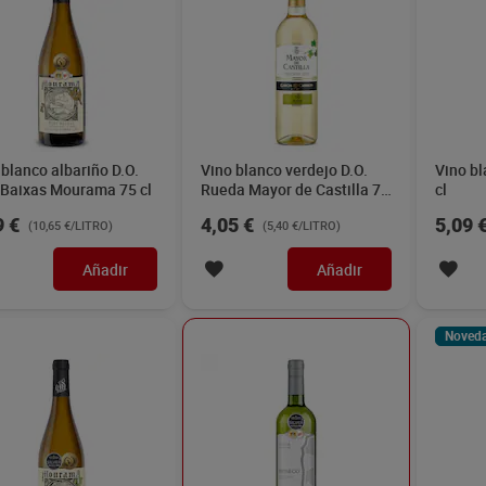
 blanco D.O. Ribeiro
Vino blanco sauvignon D.O.
Vino b
ama 75 cl
Rueda Rioseco 75 cl
Señorío
Oferta CLUB Dia
4,99 €
20% dto.
9 €
3,99 €
2,19 
(7,32 €/LITRO)
(5,32 €/LITRO)
Añadir
Añadir