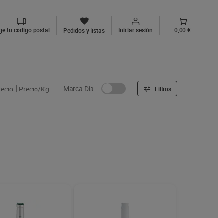
ige tu código postal
Iniciar sesión
0,00 €
Pedidos y listas
anco Barbadillo 75
Vino blanco verdejo Conde
de farnals 75 cl
€
1,99 €
(6,79 €/LITRO)
(2,65 €/LITRO)
Añadir
Añadir
ad