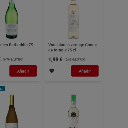
lanco sauvignon
Vino blanco D.O.
 de Ayerbe 75 cl
Valdepeñas Viña Danza 75
cl
€
1,69 €
(2,92 €/LITRO)
(2,25 €/LITRO)
Añadir
Añadir