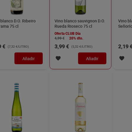
 blanco Pescador 75 cl
Vino blanco semidulce D.O.
Vino b
Rioja Diamante 75 cl
Gredos
5 €
4,65 €
1,64 
(5,27 €/LITRO)
(6,20 €/LITRO)
Añadir
Añadir
 blanco verdejo D.O.
Vino blanco para cocinar
Moscate
a Veliterra 75 cl
Castillo de Velasco 75 cl