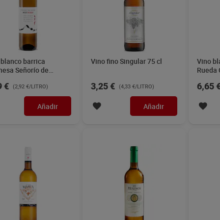
 blanco Dulce María 75
Vino blanco verdejo D.O.
Vino bl
Valdepeñas Molinos 75 cl
Rueda 
9 €
2,40 €
4,99 
(5,59 €/LITRO)
(3,20 €/LITRO)
Añadir
Añadir
 blanco afrutado
Vino blanco verdejo D.O.
Vino bl