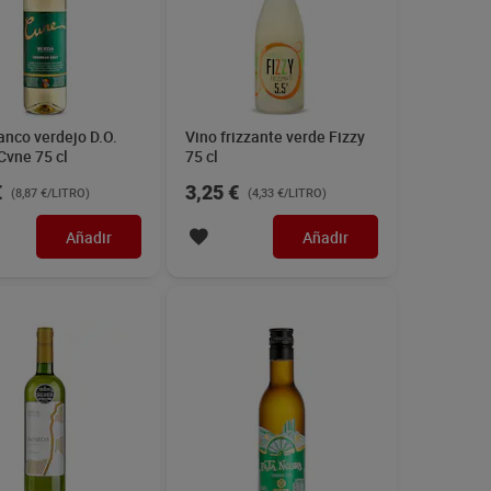
anco verdejo D.O.
Vino blanco verdejo DO
Rioseco 75 cl
Rueda Pata negra 20 cl
€
1,70 €
(6,65 €/LITRO)
(8,50 €/LITRO)
Añadir
Añadir
anco verdejo D.O.
Vino blanco D.O. Rioja El