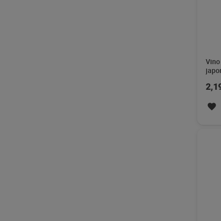
Vino
cl
4,1
Vino