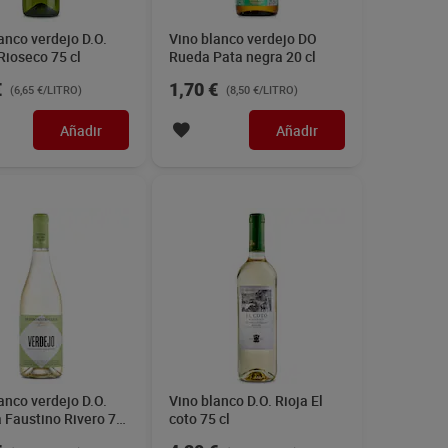
a Faustino Rivero 75
coto 75 cl
€
4,20 €
(5,67 €/LITRO)
(5,60 €/LITRO)
Añadir
Añadir
anco verdejo D.O.
Vino blanco dulce sin
eronia 75 cl
alcohol Pescador 75 cl
€
4,95 €
(11,59 €/LITRO)
(6,60 €/LITRO)
Añadir
Añadir