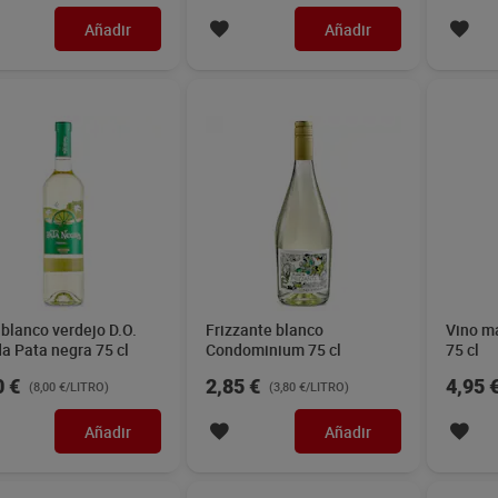
 blanco D.O. Rías
Vino blanco Riesling
Vino b
as Pazo Serantellos 75
Crysard 75 cl
75 cl
5 €
3,99 €
5,69 
(9,93 €/LITRO)
(5,32 €/LITRO)
Añadir
Añadir
edad