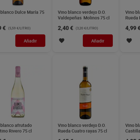
tino Rivero 75 cl
Rueda Cuatro rayas 75 cl
Castill
cl
5 €
6,65 €
4,25 
(5,67 €/LITRO)
(8,87 €/LITRO)
Añadir
Añadir
 Pedro Ximénez
Vino blanco D.O. Rioja
Vino bl
lar 75 cl
Señorío de Ondas 75 cl
Rueda B
9 €
1,75 €
8,69 
(7,99 €/LITRO)
(2,33 €/LITRO)
Añadir
Añadir