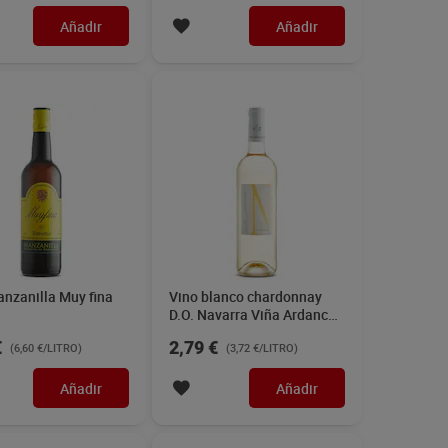
lanco verdejo Blume
Vino blanco semidulce D.O.
Penedés Solell de Flix 75 cl
€
3,49 €
(7,59 €/LITRO)
(4,65 €/LITRO)
Añadir
Añadir