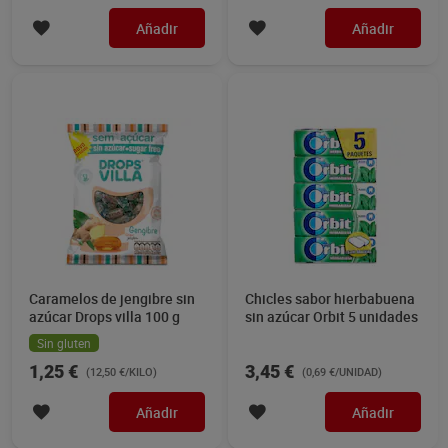
1,01 €
1,45 €
(26,58 €/KILO)
(16,11 €/KILO)
Añadir
Añadir
Caramelos de jengibre sin
Chicles sabor hierbabuena
azúcar Drops villa 100 g
sin azúcar Orbit 5 unidades
Sin gluten
1,25 €
3,45 €
(12,50 €/KILO)
(0,69 €/UNIDAD)
Añadir
Añadir