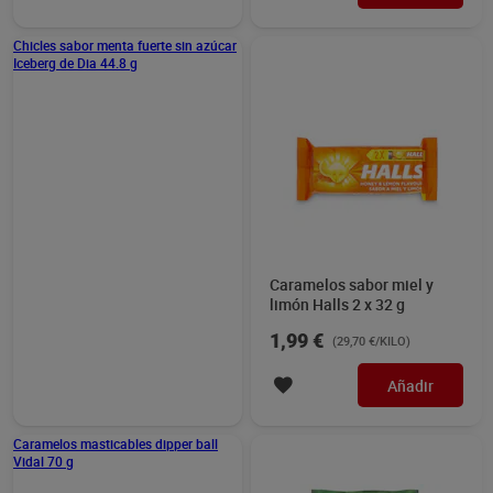
Chicles sabor menta fuerte sin azúcar
Iceberg de Dia 44.8 g
Caramelos sabor miel y
limón Halls 2 x 32 g
1,99 €
(29,70 €/KILO)
Añadir
Caramelos masticables dipper ball
Vidal 70 g