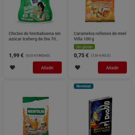
Chicles de hierbabuena sin
Caramelos rellenos de miel
azúcar Iceberg de Dia 70
Villa 100 g
unidades
Sin gluten
1,99 €
0,75 €
(0,03 €/UNIDAD)
(7,50 €/KILO)
Añadir
Añadir
Novedad