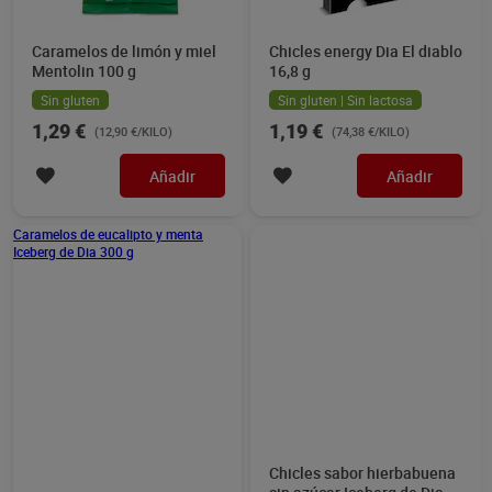
Caramelos de limón y miel
Chicles energy Dia El diablo
Mentolin 100 g
16,8 g
Sin gluten
Sin gluten | Sin lactosa
1,29 €
1,19 €
(12,90 €/KILO)
(74,38 €/KILO)
Añadir
Añadir
Caramelos de eucalipto y menta
Iceberg de Dia 300 g
Chicles sabor hierbabuena