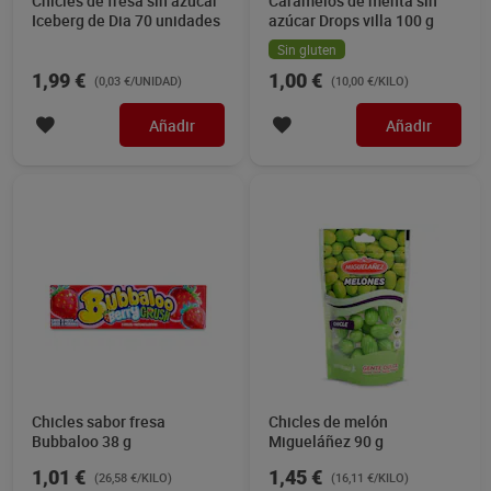
Chicles de fresa sin azúcar
Caramelos de menta sin
Iceberg de Dia 70 unidades
azúcar Drops villa 100 g
Sin gluten
1,99 €
1,00 €
(0,03 €/UNIDAD)
(10,00 €/KILO)
Añadir
Añadir
Chicles sabor fresa
Chicles de melón
Bubbaloo 38 g
Migueláñez 90 g