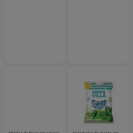
Piruletas rellenas con
chicle Kojak Fiesta 105 g
Sin gluten
2,29 €
(21,81 €/KILO)
Añadir